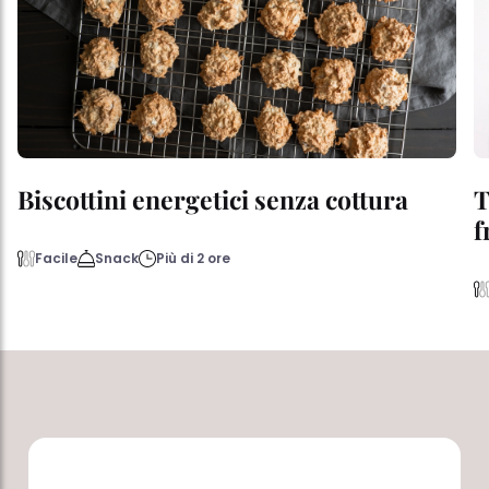
Biscottini energetici senza cottura
T
f
Facile
Snack
Più di 2 ore