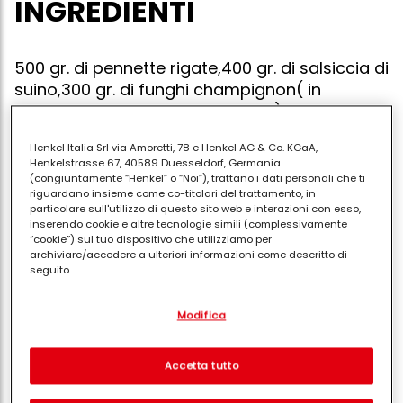
INGREDIENTI
500 gr. di pennette rigate,400 gr. di salsiccia di
suino,300 gr. di funghi champignon( in
alternativa funghi misti surgelati),1 vasetto di
pesto già pronto,1 spicchio d?aglio,30 gr. di
Henkel Italia Srl via Amoretti, 78 e Henkel AG & Co. KGaA,
margarina,20 gr. di olio extravergine di
Henkelstrasse 67, 40589 Duesseldorf, Germania
oliva,200 gr. di panna da cucina,1 dado di
(congiuntamente “Henkel” o “Noi”), trattano i dati personali che ti
riguardano insieme come co-titolari del trattamento, in
carne, 3 cucchiai di conserva o passata di
particolare sull'utilizzo di questo sito web e interazioni con esso,
pomodoro,2/3 mestoli di brodo vegetale.
inserendo cookie e altre tecnologie simili (complessivamente
“cookie”) sul tuo dispositivo che utilizziamo per
archiviare/accedere a ulteriori informazioni come descritto di
seguito.
In una padella larga fare rosolare lo spicchio di aglio
Con il tuo consenso, noi e i nostri partner (inclusi come titolari
Modifica
separati o co-titolari come indicato nella nostra Informativa sulla
con la margarina e l?olio. togliere lo spicchio d?aglio
protezione dei dati collegata nel piè di pagina, Sezione "Cookie,
e aggiungere la salsiccia privata del budello e
pixel, impronte digitali e tecnologie simili" utilizzeremo anche
cookie ed elaboreremo i dati relativi a te per
misurare e
sbriciolata. fare rosolare per circa 5 minuti
Accetta tutto
ottimizzare le prestazioni di questo sito Web, per fornirti
mescolando con un mestolo di legno. aggiungere i
funzionalità che migliorano l'utilizzo di questo sito Web