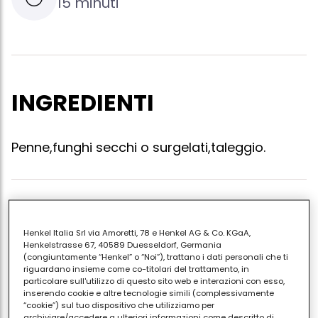
15 minuti
INGREDIENTI
Penne,funghi secchi o surgelati,taleggio.
Mentre cuoce la pasta mettete i funghi ammolati in
un tegame con un filo d'olio aglio e prezzemolo.fateli
Henkel Italia Srl via Amoretti, 78 e Henkel AG & Co. KGaA,
insaporire poi aggiungete il taleggio a pezzetti e
Henkelstrasse 67, 40589 Duesseldorf, Germania
(congiuntamente “Henkel” o “Noi”), trattano i dati personali che ti
fatelo sciogliere.quando la pasta è cotta mettela nel
riguardano insieme come co-titolari del trattamento, in
tegame con il condimento amalgamate e
particolare sull'utilizzo di questo sito web e interazioni con esso,
inserendo cookie e altre tecnologie simili (complessivamente
servite.buon appetito
“cookie”) sul tuo dispositivo che utilizziamo per
archiviare/accedere a ulteriori informazioni come descritto di