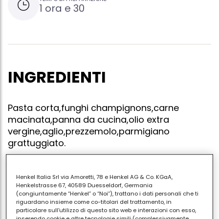
1 ora e 30
INGREDIENTI
Pasta corta,funghi champignons,carne
macinata,panna da cucina,olio extra
vergine,aglio,prezzemolo,parmigiano
grattuggiato.
Henkel Italia Srl via Amoretti, 78 e Henkel AG & Co. KGaA,
Soffriggere l'aglio,il prezzemolo e i funghi già tagliati
Henkelstrasse 67, 40589 Duesseldorf, Germania
(congiuntamente “Henkel” o “Noi”), trattano i dati personali che ti
a fettine,quando sono a metà cottura mettere il
riguardano insieme come co-titolari del trattamento, in
macinato insieme ai funghi e far cuacere il
particolare sull'utilizzo di questo sito web e interazioni con esso,
inserendo cookie e altre tecnologie simili (complessivamente