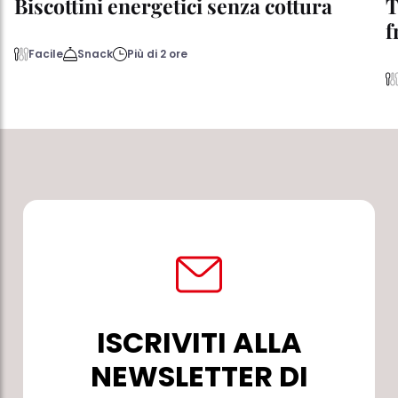
Biscottini energetici senza cottura
T
f
Facile
Snack
Più di 2 ore
ISCRIVITI ALLA
NEWSLETTER DI