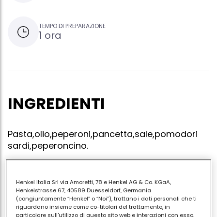
TEMPO DI PREPARAZIONE
1 ora
INGREDIENTI
Pasta,olio,peperoni,pancetta,sale,pomodori
sardi,peperoncino.
Henkel Italia Srl via Amoretti, 78 e Henkel AG & Co. KGaA,
Fai riscaldare in una padella tre cucchiai di olio extra
Henkelstrasse 67, 40589 Duesseldorf, Germania
(congiuntamente “Henkel” o “Noi”), trattano i dati personali che ti
vergine d'oliva versa i peperoni tagliati a dadini e fai
riguardano insieme come co-titolari del trattamento, in
cuocere per quindici minuti,aggiungi i pomodorini
particolare sull'utilizzo di questo sito web e interazioni con esso,