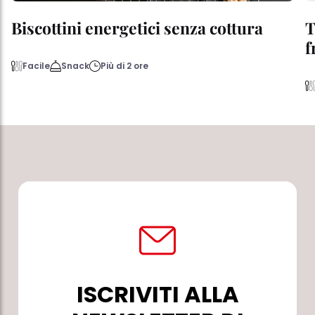
Biscottini energetici senza cottura
T
f
Facile
Snack
Più di 2 ore
ISCRIVITI ALLA