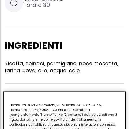
1 ora e 30
INGREDIENTI
Ricotta, spinaci, parmigiano, noce moscata,
farina, uova, olio, acqua, sale
Impastare un kg. di farina con un uovo, un poco
d'acqua tiepida ed un poco di olio. tirare dei fogli di
Henkel Italia Srl via Amoretti, 78 e Henkel AG & Co. KGaA,
pasta e stenderli. fare ripieno con un kg. di spinaci
Henkelstrasse 67, 40589 Duesseldorf, Germania
(congiuntamente “Henkel” o “Noi”), trattano i dati personali che ti
fatti rosolare, circa un kg. di ricotta, parmigiano ,
riguardano insieme come co-titolari del trattamento, in
noce moscata, sale. fare dei ravioli , farli bollire pochi
particolare sull'utilizzo di questo sito web e interazioni con esso,