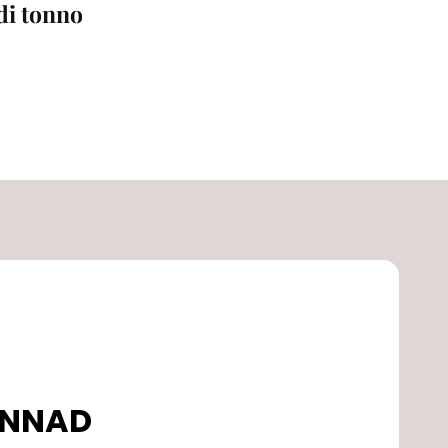
 di tonno
DONNAD