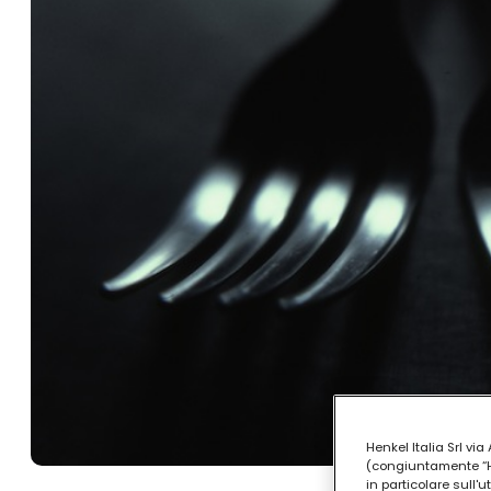
Henkel Italia Srl v
(congiuntamente “Hen
in particolare sull'