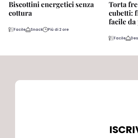
Biscottini energetici senza
Torta fre
cottura
cubetti: 
facile d
Facile
Snack
Più di 2 ore
Facile
Des
ISCRI