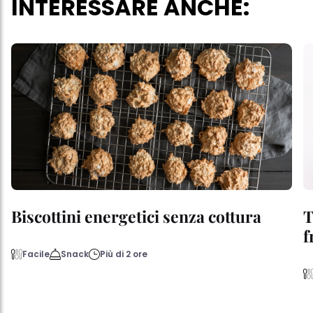
INTERESSARE ANCHE:
Biscottini energetici senza cottura
T
f
Facile
Snack
Più di 2 ore