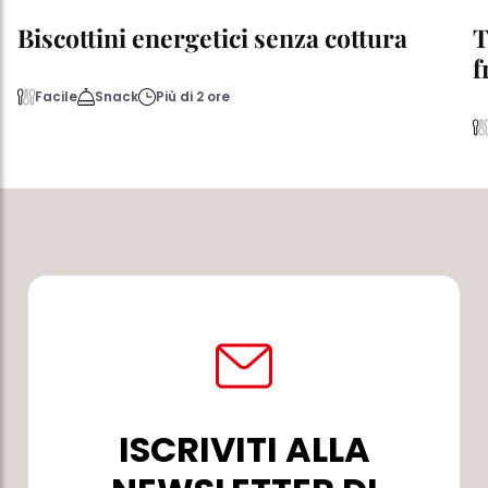
Biscottini energetici senza cottura
T
f
Facile
Snack
Più di 2 ore
ISCRIVITI ALLA