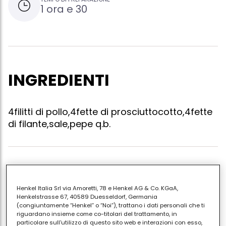
1 ora e 30
INGREDIENTI
4filitti di pollo,4fette di prosciuttocotto,4fette
di filante,sale,pepe q.b.
Riempire i filetti di pollo con il prosciutto e il filante,
arrotolarli e chiuderli con degli spiedini,rosolarli in
Henkel Italia Srl via Amoretti, 78 e Henkel AG & Co. KGaA,
padella con un filino di olio quando sono rosolati
Henkelstrasse 67, 40589 Duesseldorf, Germania
spumare con del vino b.co a parte sffriggete uno
(congiuntamente “Henkel” o “Noi”), trattano i dati personali che ti
riguardano insieme come co-titolari del trattamento, in
spicchio di aglio aggiungerei piselli e farli rosolare per
particolare sull'utilizzo di questo sito web e interazioni con esso,