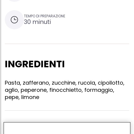
TEMPO DI PREPARAZIONE
30 minuti
INGREDIENTI
Pasta, zafferano, zucchine, rucola, cipollotto,
aglio, peperone, finocchietto, formaggio,
pepe, limone
Lessare 500 gr di farfalle in abbondante acqua
salata, aggiungendo a metà cottura una bustina di