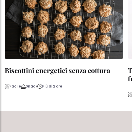
Biscottini energetici senza cottura
T
f
Facile
Snack
Più di 2 ore