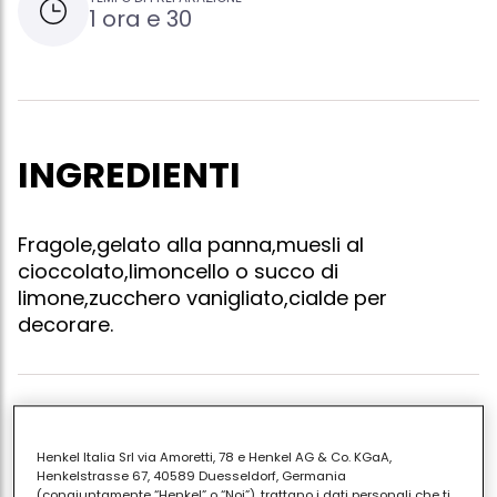
1 ora e 30
INGREDIENTI
Fragole,gelato alla panna,muesli al
cioccolato,limoncello o succo di
limone,zucchero vanigliato,cialde per
decorare.
Mettere del muslei al cioccolato e nocciole fino a
riempire un terzo dielle coppe per gelato. lavare le
Henkel Italia Srl via Amoretti, 78 e Henkel AG & Co. KGaA,
fragole (se preferite potete sostituire le fragole con
Henkelstrasse 67, 40589 Duesseldorf, Germania
(congiuntamente “Henkel” o “Noi”), trattano i dati personali che ti