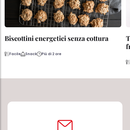
Biscottini energetici senza cottura
T
f
Facile
Snack
Più di 2 ore