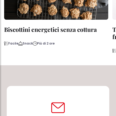
Biscottini energetici senza cottura
T
f
Facile
Snack
Più di 2 ore