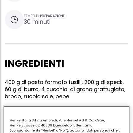
TEMPO DI PREPARAZIONE
30 minuti
INGREDIENTI
400 g di pasta formato fusilli, 200 g di speck,
60 g di burro, 4 cucchiai di grana grattugiato,
brodo, rucola,sale, pepe
Henkel Italia Srl via Amoretti, 78 e Henkel AG & Co. KGaA,
Far cuocere la pasta con abbondante acqua
Henkelstrasse 67, 40589 Duesseldorf, Germania
salata. intanto far sciogliere il burro in una padella e
(congiuntamente “Henkel” o “Noi”), trattano i dati personali che ti