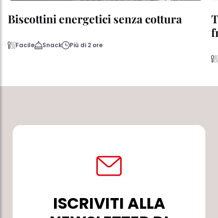
Biscottini energetici senza cottura
T
f
Facile
Snack
Più di 2 ore
ISCRIVITI ALLA