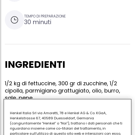
TEMPO DI PREPARAZIONE
30 minuti
INGREDIENTI
1/2 kg di fettuccine, 300 gr di zucchine, 1/2
cipolla, parmigiano grattugiato, olio, burro,
sale, pepe
Henkel Italia Srl via Amoretti, 78 e Henkel AG & Co. KGaA,
Henkelstrasse 67, 40589 Duesseldorf, Germania
(congiuntamente “Henkel” o “Noi”), trattano i dati personali che ti
Cuocere la pasta. in un padellino, mettere olio, burro,
riguardano insieme come co-titolari del trattamento, in
cipolla tagliata sottile e quindi fare imbiondire.
particolare sull'utilizzo di questo sito web e interazioni con esso,