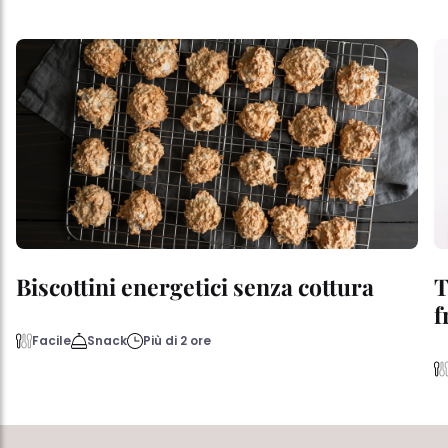
Biscottini energetici senza cottura
T
f
Facile
Snack
Più di 2 ore