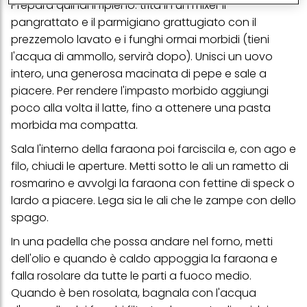
Prepara quindi il ripieno: trita in un mixer il
conservare le nostre informazioni sulle entità commerciali e
pangrattato e il parmigiano grattugiato con il
creare profili individuali su di te che potrebbero essere arricchiti
con dati ottenuti da terze parti e altri siti Web. Utilizziamo questi
prezzemolo lavato e i funghi ormai morbidi (tieni
profili per scopi di marketing personalizzato, in particolare per
l'acqua di ammollo, servirà dopo). Unisci un uovo
visualizzare annunci pubblicitari che potrebbero interessarti
(basati, ad esempio, sui tuoi interessi identificati) su questo sito
intero, una generosa macinata di pepe e sale a
web e altri media (di terzi) tramite i dispositivi assegnati a te o
piacere. Per rendere l'impasto morbido aggiungi
alla tua famiglia, nonché per misurare e ottimizzare il successo
delle campagne pubblicitarie.
poco alla volta il latte, fino a ottenere una pasta
morbida ma compatta.
Puoi trovare maggiori informazioni sul trattamento dei tuoi dati
nella nostra Informativa sulla protezione dei dati collegata nel piè
Sala l'interno della faraona poi farciscila e, con ago e
di pagina (Sezione "Cookie, Pixel, Impronte digitali e tecnologie
simili"). Puoi revocare il tuo consenso in qualsiasi momento con
filo, chiudi le aperture. Metti sotto le ali un rametto di
effetto per il futuro disabilitando i cookie sul nostro sito web nella
rosmarino e avvolgi la faraona con fettine di speck o
sezione "Impostazioni cookie" collegata nel piè di pagina. Per
ulteriori informazioni sui cookie utilizzati su questo sito Web, in
lardo a piacere. Lega sia le ali che le zampe con dello
particolare sul loro periodo di conservazione, consultare le
spago.
informazioni dettagliate su ciascun cookie disponibili facendo
clic su "modifica" di seguito".
In una padella che possa andare nel forno, metti
Se fai clic su "Modifica" potrai trovare maggiori informazioni sul
dell'olio e quando è caldo appoggia la faraona e
trattamento dei tuoi dati / sull'uso dei cookie e consentirli per uno o
falla rosolare da tutte le parti a fuoco medio.
più degli scopi sopra menzionati. Cliccando su "Accetta tutto",
acconsenti all'uso dei cookie e al trattamento dei tuoi dati
Quando è ben rosolata, bagnala con l'acqua
personali per tutte le finalità sopra indicate. Se fai clic su "Rifiuta",