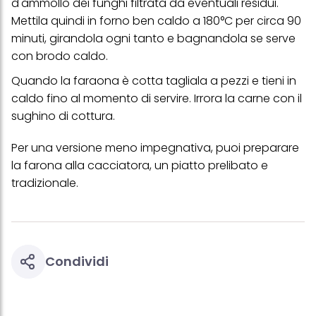
d'ammollo dei funghi filtrata da eventuali residui.
verranno utilizzati solo i cookie tecnicamente necessari per fornirti
questo sito web.
Mettila quindi in forno ben caldo a 180°C per circa 90
minuti, girandola ogni tanto e bagnandola se serve
con brodo caldo.
Quando la faraona è cotta tagliala a pezzi e tieni in
caldo fino al momento di servire. Irrora la carne con il
sughino di cottura.
Per una versione meno impegnativa, puoi preparare
la
farona alla cacciatora
, un piatto prelibato e
tradizionale.
Condividi