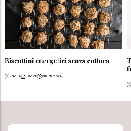
Biscottini energetici senza cottura
T
f
Facile
Snack
Più di 2 ore