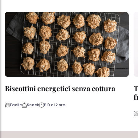
Biscottini energetici senza cottura
T
f
Facile
Snack
Più di 2 ore