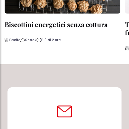
Biscottini energetici senza cottura
T
f
Facile
Snack
Più di 2 ore