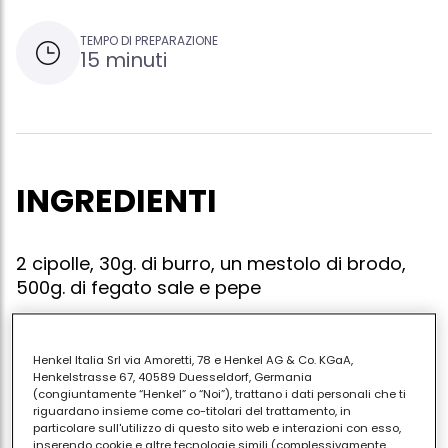
TEMPO DI PREPARAZIONE
15 minuti
INGREDIENTI
2 cipolle, 30g. di burro, un mestolo di brodo,
500g. di fegato sale e pepe
Henkel Italia Srl via Amoretti, 78 e Henkel AG & Co. KGaA,
Fate appassire una cipolla affettata con 30g. di
Henkelstrasse 67, 40589 Duesseldorf, Germania
(congiuntamente “Henkel” o “Noi”), trattano i dati personali che ti
burro, poi levatela e mettete in padella un'altra
riguardano insieme come co-titolari del trattamento, in
cipolla tagliata al velo; lasciatela dorare piano,
particolare sull'utilizzo di questo sito web e interazioni con esso,
inserendo cookie e altre tecnologie simili (complessivamente