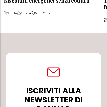
Biscottini energetici senza cottura
T
f
Facile
Snack
Più di 2 ore
ISCRIVITI ALLA
NEWSLETTER DI