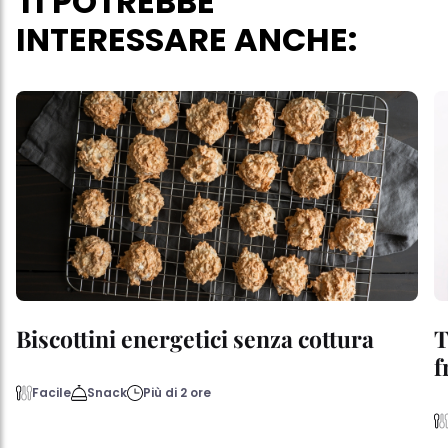
TI POTREBBE
INTERESSARE ANCHE:
Biscottini energetici senza cottura
T
f
Facile
Snack
Più di 2 ore