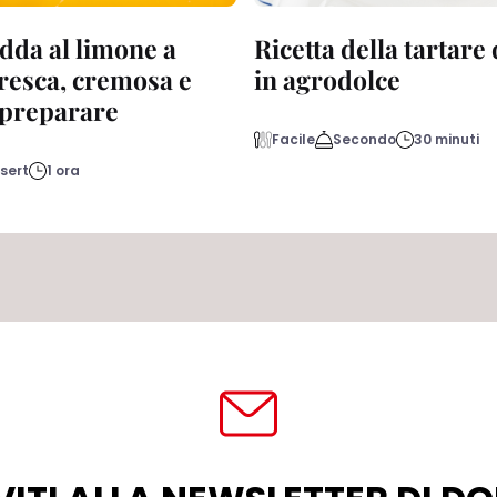
dda al limone a
Ricetta della tartare
fresca, cremosa e
in agrodolce
a preparare
Facile
Secondo
30 minuti
sert
1 ora