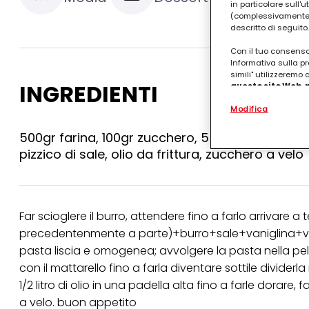
in particolare sull'
(complessivamente “
descritto di seguito.
Con il tuo consenso,
Informativa sulla pr
simili" utilizzeremo
INGREDIENTI
questo sito Web, p
personalizzato
. 
Modifica
(rispettivamente dell
terzi, conservare le
arricchiti con dati o
500gr farina, 100gr zucchero, 50gr burro, 3 uova
particolare per visu
pizzico di sale, olio da frittura, zucchero a velo
identificati) su ques
misurare e ottimizz
Puoi trovare maggior
collegata nel piè di 
Far scioglere il burro, attendere fino a farlo arriva
qualsiasi momento co
collegata nel piè di 
precedentenmente a parte)+burro+sale+vaniglina+vino
periodo di conserva
pasta liscia e omogenea; avvolgere la pasta nella pellic
"modifica" di seguito
con il mattarello fino a farla diventare sottile dividerl
Se fai clic su "Modif
1/2 litro di olio in una padella alta fino a farle dorare
per uno o più degli 
tuoi dati personali p
a velo. buon appetito