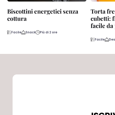
Biscottini energetici senza
Torta fre
cottura
cubetti: 
facile d
Facile
Snack
Più di 2 ore
Facile
Des