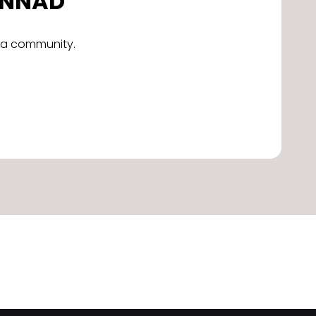
DONNAD
alla community.