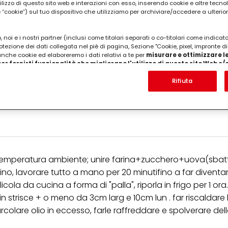
utilizzo di questo sito web e interazioni con esso, inserendo cookie e altre tecnol
cookie”) sul tuo dispositivo che utilizziamo per archiviare/accedere a ulterio
 noi e i nostri partner (inclusi come titolari separati o co-titolari come indicat
otezione dei dati collegata nel piè di pagina, Sezione "Cookie, pixel, impronte di
 anche cookie ed elaboreremo i dati relativi a te per
misurare e ottimizzare le
er fornirti funzionalità che migliorano l'utilizzo di questo sito Web e
Analizzeremo il tuo utilizzo di questo sito Web e le tue interazioni commerciali c
'azienda per cui lavori) per) e su tale base tracciare i tuoi acquisti dei nostri 
Rifiuta
 nostre informazioni sulle entità commerciali e creare profili individuali su di 
ttenuti da terze parti e altri siti Web. Utilizziamo questi profili per scopi di mark
, mezzo bicchierino di vino bianco, 1 bustina di vani
alizzare annunci pubblicitari che potrebbero interessarti (basati, ad esempio, s
to sito web e altri media (di terzi) tramite i dispositivi assegnati a te o alla t
are il successo delle campagne pubblicitarie.
i informazioni sul trattamento dei tuoi dati nella nostra Informativa sulla prot
pagina (Sezione "Cookie, Pixel, Impronte digitali e tecnologie simili"). Puoi revo
re a temperatura ambiente; unire farina+zucchero+uova(sbat
n effetto per il futuro disabilitando i cookie sul nostro sito web nella sezion
pagina. Per ulteriori informazioni sui cookie utilizzati su questo sito Web, in par
, lavorare tutto a mano per 20 minutifino a far diventar
zione, consultare le informazioni dettagliate su ciascun cookie disponibili fa
ola da cucina a forma di "palla", riporla in frigo per 1 ora
".
a in strisce + o meno da 3cm larg e 10cm lun . far riscaldare
ica" potrai trovare maggiori informazioni sul trattamento dei tuoi dati / sull'uso d
, farcolare olio in eccesso, farle raffreddare e spolverare de
scopi sopra menzionati. Cliccando su "Accetta tutto", acconsenti all'uso dei coo
er tutte le finalità sopra indicate. Se fai clic su "Rifiuta", verranno utilizzati solo