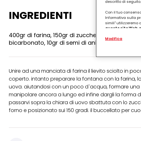
descritto di seguito.
INGREDIENTI
Con il tuo consenso,
Informativa sulla pr
simili" utilizzeremo
questo sito Web, p
personalizzato
. 
400gr di farina, 150gr di zucchero, 50gr di burro,
Modifica
(rispettivamente dell
bicarbonato, 10gr di semi di anice, 80gr di uvett
terzi, conservare le
arricchiti con dati o
particolare per visu
identificati) su ques
misurare e ottimizz
Unire ad una manciata di farina il lievito sciolto in p
Puoi trovare maggior
coperto. intanto preparare la fontana con la farina, lo z
collegata nel piè di 
uova. aiutandosi con un poco d`acqua, formare una past
qualsiasi momento co
collegata nel piè di 
manipolare ancora a lungo ed infine dargli la forma di 
periodo di conserva
passarvi sopra la chiara di uovo sbattuta con lo zucc
"modifica" di seguito
forno e posizionato sui 150 gradi. il buccellato per cu
Se fai clic su "Modif
per uno o più degli 
tuoi dati personali p
necessari per fornirt