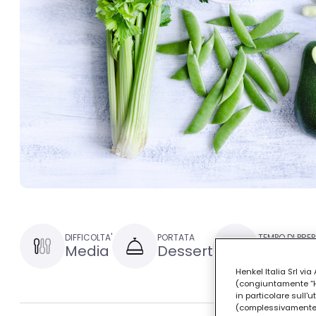
DIFFICOLTA'
PORTATA
TEMPO DI PRE
Media
Dessert
1 ora e 
Henkel Italia Srl v
(congiuntamente “Hen
in particolare sull'
(complessivamente “