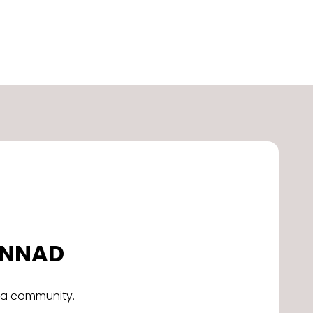
DONNAD
alla community.