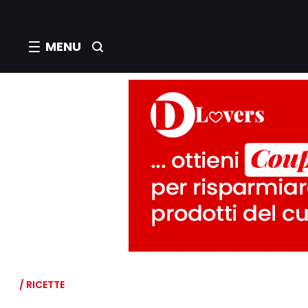
MENU
/ RICETTE