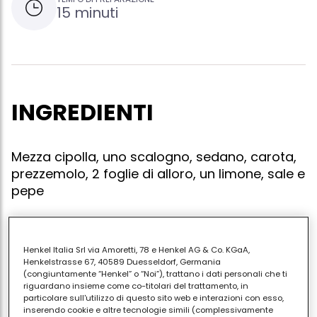
15 minuti
INGREDIENTI
Mezza cipolla, uno scalogno, sedano, carota,
prezzemolo, 2 foglie di alloro, un limone, sale e
pepe
Henkel Italia Srl via Amoretti, 78 e Henkel AG & Co. KGaA,
Il "court-bouillon" è il liquido in cui si fa lessare il pesce
Henkelstrasse 67, 40589 Duesseldorf, Germania
che va sempre messo nella pesciaiola a freddo. il
(congiuntamente “Henkel” o “Noi”), trattano i dati personali che ti
riguardano insieme come co-titolari del trattamento, in
"court-bouillon classico si prepara mettendo
particolare sull'utilizzo di questo sito web e interazioni con esso,
nell'acqua la cipolla, lo scalogno, sedano, carota, le
inserendo cookie e altre tecnologie simili (complessivamente