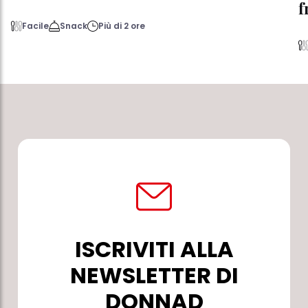
f
Facile
Snack
Più di 2 ore
ISCRIVITI ALLA
NEWSLETTER DI
DONNAD