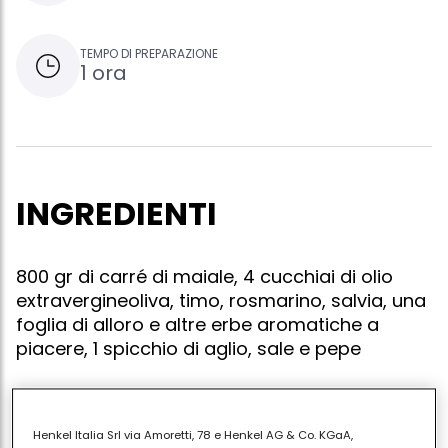
TEMPO DI PREPARAZIONE
1 ora
INGREDIENTI
800 gr di carré di maiale, 4 cucchiai di olio
extravergineoliva, timo, rosmarino, salvia, una
foglia di alloro e altre erbe aromatiche a
piacere, 1 spicchio di aglio, sale e pepe
Henkel Italia Srl via Amoretti, 78 e Henkel AG & Co. KGaA,
Accendete il forno a 200gradi. tritate tutte le erbe e