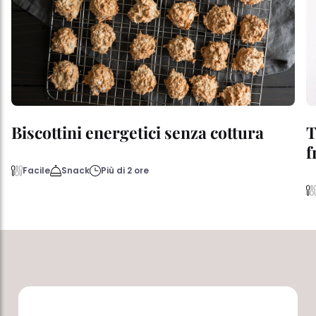
Biscottini energetici senza cottura
T
f
Facile
Snack
Più di 2 ore