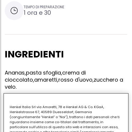
TEMPO DI PREPARAZIONE
1 ora e 30
INGREDIENTI
Ananas,pasta sfoglia,crema di
cioccolato,amaretti,rosso d'uovo,zucchero a
velo.
Henkel Italia Srl via Amoretti, 78 e Henkel AG & Co. KGaA,
Henkelstrasse 67, 40589 Duesseldorf, Germania
Tagliare l'ananas a rondelle, appoggiarlo sopra un
(congiuntamente “Henkel” o “Noi”), trattano i dati personali che ti
cerchio di pasta sfoglia.tritare gli amaretti e
riguardano insieme come co-titolari del trattamento, in
mescolare con il cioccolate.mettere il composto nel
particolare sull'utilizzo di questo sito web e interazioni con esso,