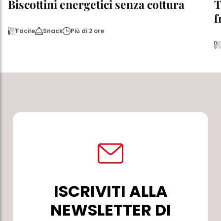
Biscottini energetici senza cottura
T
f
Facile
Snack
Più di 2 ore
ISCRIVITI ALLA
NEWSLETTER DI