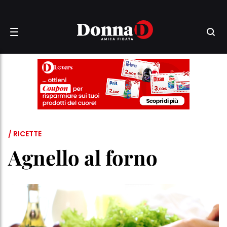
/ RICETTE
Agnello al forno