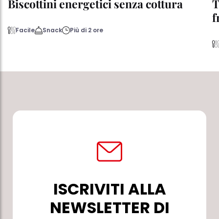
Biscottini energetici senza cottura
T
f
Facile
Snack
Più di 2 ore
ISCRIVITI ALLA
NEWSLETTER DI