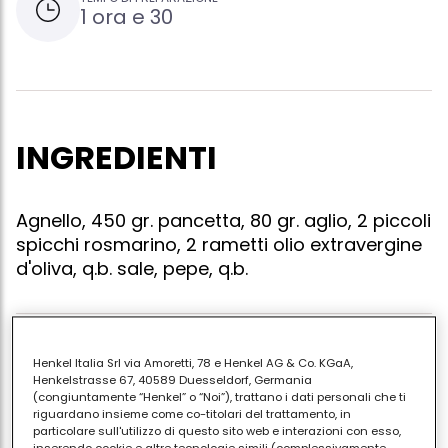
1 ora e 30
INGREDIENTI
Agnello, 450 gr. pancetta, 80 gr. aglio, 2 piccoli
spicchi rosmarino, 2 rametti olio extravergine
d'oliva, q.b. sale, pepe, q.b.
Sciacquate l'agnello. steccate la carne con i rametti
Henkel Italia Srl via Amoretti, 78 e Henkel AG & Co. KGaA,
Henkelstrasse 67, 40589 Duesseldorf, Germania
di rosmarino. sminuzzate l'aglio e unitelo al
(congiuntamente “Henkel” o “Noi”), trattano i dati personali che ti
rosmarino. ricoprite con fette sottili di pancetta.
riguardano insieme come co-titolari del trattamento, in
insaporite con sale e pepe. stendente dell'olio in una
particolare sull'utilizzo di questo sito web e interazioni con esso,