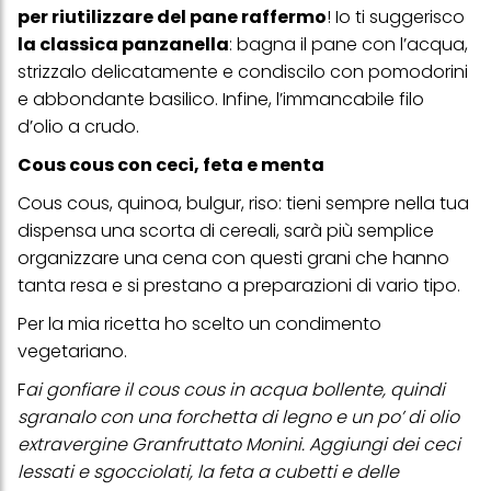
sezione "Impostazioni cookie" collegata nel piè di pagina. Per
per riutilizzare del pane raffermo
! Io ti suggerisco
ulteriori informazioni sui cookie utilizzati su questo sito Web, in
la classica panzanella
: bagna il pane con l’acqua,
particolare sul loro periodo di conservazione, consultare le
strizzalo delicatamente e condiscilo con pomodorini
informazioni dettagliate su ciascun cookie disponibili facendo
clic su "modifica" di seguito".
e abbondante basilico. Infine, l’immancabile filo
d’olio a crudo.
Se fai clic su "Modifica" potrai trovare maggiori informazioni sul
trattamento dei tuoi dati / sull'uso dei cookie e consentirli per uno o
Cous cous con ceci, feta e menta
più degli scopi sopra menzionati. Cliccando su "Accetta tutto",
acconsenti all'uso dei cookie e al trattamento dei tuoi dati
personali per tutte le finalità sopra indicate. Se fai clic su "Rifiuta",
Cous cous, quinoa, bulgur, riso: tieni sempre nella tua
verranno utilizzati solo i cookie tecnicamente necessari per fornirti
dispensa una scorta di cereali, sarà più semplice
questo sito web.
organizzare una cena con questi grani che hanno
tanta resa e si prestano a preparazioni di vario tipo.
Per la mia ricetta ho scelto un condimento
vegetariano.
F
ai gonfiare il cous cous in acqua bollente, quindi
sgranalo con una forchetta di legno e un po’ di olio
extravergine Granfruttato Monini. Aggiungi dei ceci
lessati e sgocciolati, la feta a cubetti e delle