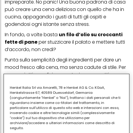
impreparate. No panic! Una buona padrona di casa
può creare una cena deliziosa con quello che ha in
cucina, appagando i gusti di tutti gli ospiti e
godendosi ogni istante senza stress.
In fondo, a volte basta
un filo d’olio su croccanti
fette di pane
per stuzzicare il palato e mettere tutti
d’accordo, non credi?
Punta sulla semplicità degli ingredienti per dare un
mood fresco alla cena, ma senza cadute di stile. Per
creare piatti semplici ma gustosi servono ottime
materie prime e tanta fantasia.
Henkel Italia Srl via Amoretti, 78 e Henkel AG & Co. KGaA,
Decidi cosa proporre per cena in base a quello che
Henkelstrasse 67, 40589 Duesseldorf, Germania
(congiuntamente “Henkel” o “Noi”), trattano i dati personali che ti
hai in dispensa e in frigo. Ecco le mie 3 proposte.
riguardano insieme come co-titolari del trattamento, in
particolare sull'utilizzo di questo sito web e interazioni con esso,
La classica “spaghettata”
inserendo cookie e altre tecnologie simili (complessivamente
“cookie”) sul tuo dispositivo che utilizziamo per
La cena “last minute”
è spesso sinonimo di
archiviare/accedere a ulteriori informazioni come descritto di
spaghettata. Ultimamente ho proposto ai miei ospiti
seguito.