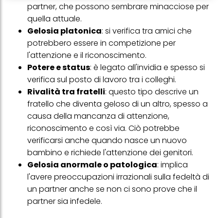
partner, che possono sembrare minacciose per
creare profili individuali su di te che potrebbero essere arricchiti
con dati ottenuti da terze parti e altri siti Web. Utilizziamo questi
quella attuale.
profili per scopi di marketing personalizzato, in particolare per
Gelosia platonica
:
si verifica tra amici che
visualizzare annunci pubblicitari che potrebbero interessarti
(basati, ad esempio, sui tuoi interessi identificati) su questo sito
potrebbero essere in competizione per
web e altri media (di terzi) tramite i dispositivi assegnati a te o
l'attenzione e il riconoscimento
.
alla tua famiglia, nonché per misurare e ottimizzare il successo
delle campagne pubblicitarie.
Potere e status
: è legato all'invidia e spesso si
verifica sul posto di lavoro tra i colleghi.
Puoi trovare maggiori informazioni sul trattamento dei tuoi dati
Rivalità tra fratelli
: questo tipo descrive un
nella nostra Informativa sulla protezione dei dati collegata nel piè
di pagina (Sezione "Cookie, Pixel, Impronte digitali e tecnologie
fratello che diventa geloso di un altro, spesso a
simili"). Puoi revocare il tuo consenso in qualsiasi momento con
causa della mancanza di attenzione,
effetto per il futuro disabilitando i cookie sul nostro sito web nella
sezione "Impostazioni cookie" collegata nel piè di pagina. Per
riconoscimento e così via. Ciò potrebbe
ulteriori informazioni sui cookie utilizzati su questo sito Web, in
verificarsi anche quando nasce un nuovo
particolare sul loro periodo di conservazione, consultare le
informazioni dettagliate su ciascun cookie disponibili facendo
bambino e richiede l'attenzione dei genitori.
clic su "modifica" di seguito".
Gelosia anormale o patologica
: implica
Se fai clic su "Modifica" potrai trovare maggiori informazioni sul
l'avere preoccupazioni irrazionali sulla fedeltà di
trattamento dei tuoi dati / sull'uso dei cookie e consentirli per uno o
un partner anche se non ci sono prove che il
più degli scopi sopra menzionati. Cliccando su "Accetta tutto",
acconsenti all'uso dei cookie e al trattamento dei tuoi dati
partner sia infedele.
personali per tutte le finalità sopra indicate. Se fai clic su "Rifiuta",
verranno utilizzati solo i cookie tecnicamente necessari per fornirti