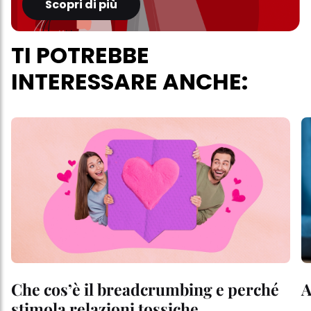
Scopri di più
TI POTREBBE
INTERESSARE ANCHE:
Che cos’è il breadcrumbing e perché
A
stimola relazioni tossiche