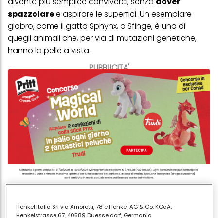
diventa più semplice conviverci, senza
dover
spazzolare
e aspirare le superfici. Un esemplare
glabro, come il gatto Sphynx, o Sfinge, è uno di
quegli animali che, per via di mutazioni genetiche,
hanno la pelle a vista.
PUBBLICITA'
In realtà hanno
una leggera lanuggine
, ma
Henkel Italia Srl via Amoretti, 78 e Henkel AG & Co. KGaA,
certamente non perdono pelo, in quanto
Henkelstrasse 67, 40589 Duesseldorf, Germania