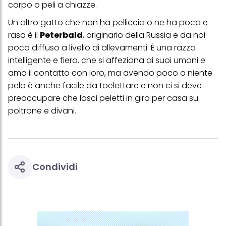
alla tua famiglia, nonché per misurare e ottimizzare il successo
corpo o peli a chiazze.
delle campagne pubblicitarie.
Un altro gatto che non ha pelliccia o ne ha poca e
Puoi trovare maggiori informazioni sul trattamento dei tuoi dati
rasa è il
Peterbald
, originario della Russia e da noi
nella nostra Informativa sulla protezione dei dati collegata nel piè
di pagina (Sezione "Cookie, Pixel, Impronte digitali e tecnologie
poco diffuso a livello di allevamenti. È una razza
simili"). Puoi revocare il tuo consenso in qualsiasi momento con
intelligente e fiera, che si affeziona ai suoi umani e
effetto per il futuro disabilitando i cookie sul nostro sito web nella
ama il contatto con loro, ma avendo poco o niente
sezione "Impostazioni cookie" collegata nel piè di pagina. Per
ulteriori informazioni sui cookie utilizzati su questo sito Web, in
pelo è anche facile da toelettare e non ci si deve
particolare sul loro periodo di conservazione, consultare le
preoccupare che lasci peletti in giro per casa su
informazioni dettagliate su ciascun cookie disponibili facendo
clic su "modifica" di seguito".
poltrone e divani.
Se fai clic su "Modifica" potrai trovare maggiori informazioni sul
trattamento dei tuoi dati / sull'uso dei cookie e consentirli per uno o
più degli scopi sopra menzionati. Cliccando su "Accetta tutto",
acconsenti all'uso dei cookie e al trattamento dei tuoi dati
personali per tutte le finalità sopra indicate. Se fai clic su "Rifiuta",
Condividi
verranno utilizzati solo i cookie tecnicamente necessari per fornirti
questo sito web.