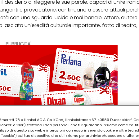
il desiderio di rileggere le sue parole, capaci di unire ironia
pungenti e provocatorie, continuano a essere attuali perc
cietà con uno sguardo lucido e mai banale. Attore, autore
ha lasciato un’eredità culturale importante, fatta di teatro, 
PUBBLICITA'
ia Amoretti, 78 e Henkel AG & Co. KGaA, Henkelstrasse 67, 40589 Duesseldorf, G
kel” o “Noi”), trattano i dati personali che ti riguardano insieme come co-tito
utilizzo di questo sito web e interazioni con esso, inserendo cookie e altre tecnol
cookie”) sul tuo dispositivo che utilizziamo per archiviare/accedere a ulterio