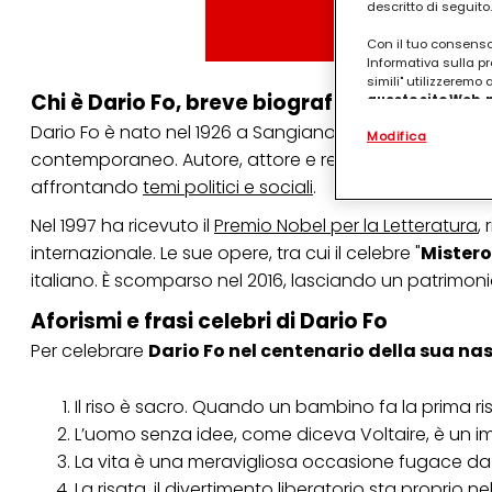
descritto di seguito.
Con il tuo consenso,
Informativa sulla pr
simili" utilizzeremo
Chi è Dario Fo, breve biografia
questo sito Web, p
personalizzato
. 
Dario Fo è nato nel 1926 a Sangiano, in Lombardia: è st
Modifica
(rispettivamente dell
contemporaneo. Autore, attore e regista, ha costruito 
terzi, conservare le
arricchiti con dati o
affrontando
temi politici e sociali
.
particolare per visu
identificati) su ques
Nel 1997 ha ricevuto il
Premio Nobel per la Letteratura
,
misurare e ottimizz
internazionale. Le sue opere, tra cui il celebre "
Mistero
Puoi trovare maggior
italiano. È scomparso nel 2016, lasciando un patrimoni
collegata nel piè di 
qualsiasi momento co
Aforismi e frasi celebri di Dario Fo
collegata nel piè di 
periodo di conserva
Per celebrare
Dario Fo nel centenario della sua na
"modifica" di seguito
Se fai clic su "Modif
Il riso è sacro. Quando un bambino fa la prima ri
per uno o più degli 
L’uomo senza idee, come diceva Voltaire, è un im
tuoi dati personali p
necessari per fornirt
La vita è una meravigliosa occasione fugace da ac
La risata, il divertimento liberatorio sta proprio ne