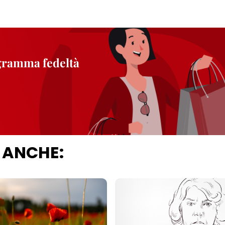
ogramma fedeltà
 ANCHE: