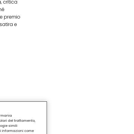
, critica
hé
 e premio
satira e
ermania
lari del trattamento,
ogie simili
ri informazioni come