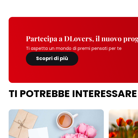
Partecipa a DLovers, il nuovo pr
Ti aspetta un mondo di premi pensati per te
Scopri di più
TI POTREBBE INTERESSARE