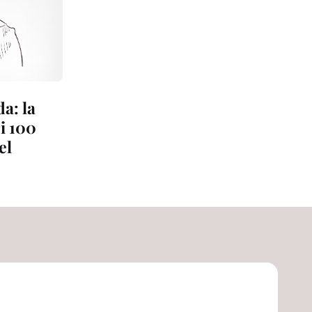
a: la
 i 100
el