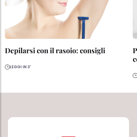
Depilarsi con il rasoio: consigli
P
c
LEGGI IN 3'