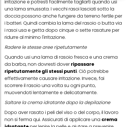
irritazione e potresti facilmente tagliarti quando usi
creare profili individuali su di te che potrebbero essere arricchiti
una lama smussata. I vecchi rasoi lasciati sotto la
con dati ottenuti da terze parti e altri siti Web. Utilizziamo questi
profili per scopi di marketing personalizzato, in particolare per
doccia possono anche fungere da terreno fertile per
visualizzare annunci pubblicitari che potrebbero interessarti
i batteri.
Quindi cambia la lama del rasoio o butta via
(basati, ad esempio, sui tuoi interessi identificati) su questo sito
web e altri media (di terzi) tramite i dispositivi assegnati a te o
i rasoi usa e getta
dopo cinque o sette rasature per
alla tua famiglia, nonché per misurare e ottimizzare il successo
ridurre al minimo l'irritazione.
delle campagne pubblicitarie.
Radere le stesse aree ripetutamente
Puoi trovare maggiori informazioni sul trattamento dei tuoi dati
nella nostra Informativa sulla protezione dei dati collegata nel piè
Quando usi una lama di rasoio fresca e una crema
di pagina (Sezione "Cookie, Pixel, Impronte digitali e tecnologie
simili"). Puoi revocare il tuo consenso in qualsiasi momento con
da barba, non dovresti dover
ripassare
effetto per il futuro disabilitando i cookie sul nostro sito web nella
ripetutamente gli stessi punti
. Ciò potrebbe
sezione "Impostazioni cookie" collegata nel piè di pagina. Per
ulteriori informazioni sui cookie utilizzati su questo sito Web, in
effettivamente causare irritazione. Invece, fai
particolare sul loro periodo di conservazione, consultare le
scorrere il rasoio una volta su ogni punto,
informazioni dettagliate su ciascun cookie disponibili facendo
clic su "modifica" di seguito".
muovendoti lentamente e delicatamente.
Se fai clic su "Modifica" potrai trovare maggiori informazioni sul
Saltare la crema idratante dopo la depilazione
trattamento dei tuoi dati / sull'uso dei cookie e consentirli per uno o
più degli scopi sopra menzionati. Cliccando su "Accetta tutto",
Dopo aver rasato i peli del viso o del corpo, il lavoro
acconsenti all'uso dei cookie e al trattamento dei tuoi dati
non si ferma qui. Assicurati di applicare una
crema
personali per tutte le finalità sopra indicate. Se fai clic su "Rifiuta",
verranno utilizzati solo i cookie tecnicamente necessari per fornirti
idratante
per lenire la pelle e aiutare a prevenire