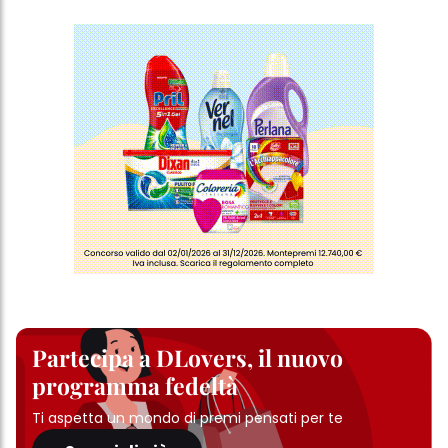
ulteriori informazioni sui cookie utilizzati su questo sito Web, in
particolare sul loro periodo di conservazione, consultare le
informazioni dettagliate su ciascun cookie disponibili facendo
clic su "modifica" di seguito".
Se fai clic su "Modifica" potrai trovare maggiori informazioni sul
trattamento dei tuoi dati / sull'uso dei cookie e consentirli per uno o
più degli scopi sopra menzionati. Cliccando su "Accetta tutto",
acconsenti all'uso dei cookie e al trattamento dei tuoi dati
personali per tutte le finalità sopra indicate. Se fai clic su "Rifiuta",
verranno utilizzati solo i cookie tecnicamente necessari per fornirti
questo sito web.
Partecipa a DLovers, il nuovo
programma fedeltà
Ti aspetta un mondo di premi pensati per te