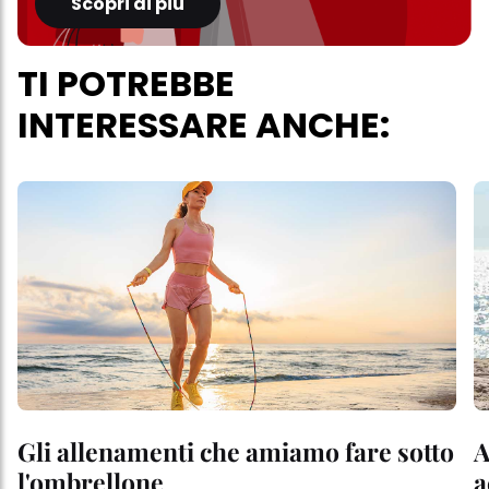
Scopri di più
TI POTREBBE
INTERESSARE ANCHE:
Gli allenamenti che amiamo fare sotto
A
l'ombrellone
a