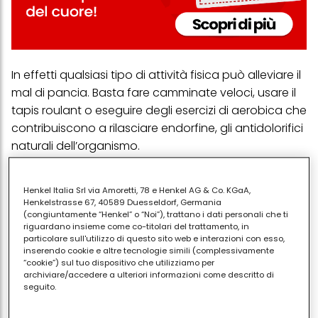
In effetti qualsiasi tipo di attività fisica può alleviare il
mal di pancia. Basta fare camminate veloci, usare il
tapis roulant o eseguire degli esercizi di aerobica che
contribuiscono a rilasciare endorfine, gli antidolorifici
naturali dell’organismo.
L’ideale è allenarsi dalle quattro alle cinque volte a
settimana per tenere a bada i crampi mestruali, e
Henkel Italia Srl via Amoretti, 78 e Henkel AG & Co. KGaA,
Henkelstrasse 67, 40589 Duesseldorf, Germania
seguire un' alimentazione corretta e bilanciata.
(congiuntamente “Henkel” o “Noi”), trattano i dati personali che ti
riguardano insieme come co-titolari del trattamento, in
Tutto questo è stato confermato da
uno studio
particolare sull'utilizzo di questo sito web e interazioni con esso,
condotto dal dott. Georgie Bruinvels, co-creatore
inserendo cookie e altre tecnologie simili (complessivamente
“cookie”) sul tuo dispositivo che utilizziamo per
dell'app di fitness FitrWoman, sulla base dei dati
archiviare/accedere a ulteriori informazioni come descritto di
forniti dagli utenti del social network Strava.
seguito.
Secondo lo studio su 14.000 donne che hanno
Con il tuo consenso, noi e i nostri partner (inclusi come titolari