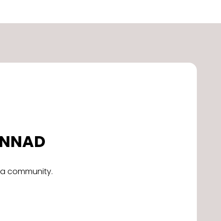
DONNAD
alla community.