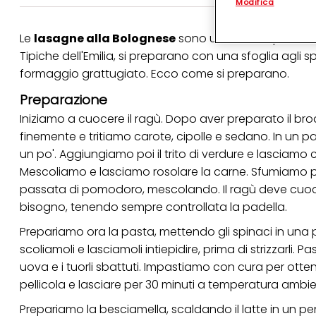
Modifica
(rispettivamente dell
terzi, conservare le
arricchiti con dati o
Le
lasagne alla Bolognese
sono una ricetta perfetta
particolare per visu
identificati) su ques
Tipiche dell'Emilia, si preparano con una sfoglia agli 
misurare e ottimizz
formaggio grattugiato. Ecco come si preparano.
Puoi trovare maggior
Preparazione
collegata nel piè di 
qualsiasi momento co
Iniziamo a cuocere il
ragù
. Dopo aver preparato il
bro
collegata nel piè di 
finemente e tritiamo carote, cipolle e sedano. In un pa
periodo di conserva
"modifica" di seguito
un po'. Aggiungiamo poi il trito di verdure e lasciamo
Mescoliamo e lasciamo rosolare la carne. Sfumiamo p
Se fai clic su "Modif
per uno o più degli 
passata di pomodoro, mescolando. Il ragù deve cuoc
tuoi dati personali p
bisogno, tenendo sempre controllata la padella.
necessari per fornirt
Prepariamo ora la pasta, mettendo gli spinaci in una 
scoliamoli e lasciamoli intiepidire, prima di strizzarli.
uova e i tuorli sbattuti. Impastiamo con cura per o
pellicola e lasciare per 30 minuti a temperatura ambie
Prepariamo la
besciamella
, scaldando il latte in un pe