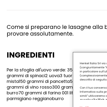
Come si preparano le lasagne alla bo
provare assolutamente.
INGREDIENTI
Henkel Italia Srl v
(congiuntamente “Hen
Per la sfoglia all'uovo verde: 350 grammi di s
in particolare sull'
grammi di spinaci2 uova3 tuorli Per il ragù a
(complessivamente “
descritto di seguito.
mista150 grammi di pancetta50 grammi di car
grammi di vino rosso300 grammi di passata d
Con il tuo consenso,
burro70 grammi di farina 001 litro di latte in
Informativa sulla pr
simili" utilizzeremo
parmigiano reggianoburro
questo sito Web, p
personalizzato
. 