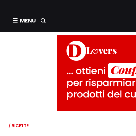
MENU
/ RICETTE