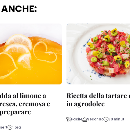
 ANCHE:
dda al limone a
Ricetta della tartare
fresca, cremosa e
in agrodolce
a preparare
Facile
Secondo
30 minuti
sert
1 ora