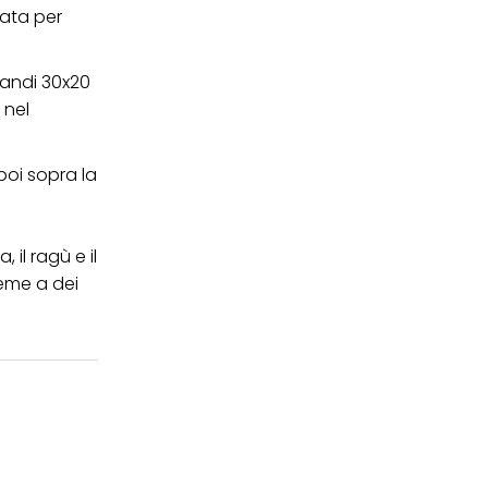
cata per
randi 30x20
 nel
poi sopra la
il ragù e il
ieme a dei