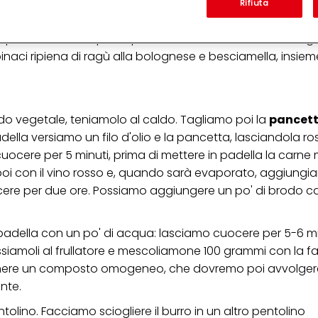
'azienda per cui lavori) per) e su tale base tracciare i tuoi acquisti dei nostri 
Rifiuta
 nostre informazioni sulle entità commerciali e creare profili individuali su di 
ttenuti da terze parti e altri siti Web. Utilizziamo questi profili per scopi di mark
 per chi vuole un primo piatto della tradizione davvero g
alizzare annunci pubblicitari che potrebbero interessarti (basati, ad esempio, s
to sito web e altri media (di terzi) tramite i dispositivi assegnati a te o alla t
spinaci ripiena di ragù alla bolognese e besciamella, insiem
are il successo delle campagne pubblicitarie.
i informazioni sul trattamento dei tuoi dati nella nostra Informativa sulla prot
pagina (Sezione "Cookie, Pixel, Impronte digitali e tecnologie simili"). Puoi revo
n effetto per il futuro disabilitando i cookie sul nostro sito web nella sezion
do vegetale
, teniamolo al caldo. Tagliamo poi la
pancet
pagina. Per ulteriori informazioni sui cookie utilizzati su questo sito Web, in par
della versiamo un filo d'olio e la pancetta, lasciandola ro
zione, consultare le informazioni dettagliate su ciascun cookie disponibili fa
".
 cuocere per 5 minuti, prima di mettere in padella la carne
oi con il vino rosso e, quando sarà evaporato, aggiungi
ica" potrai trovare maggiori informazioni sul trattamento dei tuoi dati / sull'uso d
scopi sopra menzionati. Cliccando su "Accetta tutto", acconsenti all'uso dei coo
ere per due ore. Possiamo aggiungere un po' di brodo ca
er tutte le finalità sopra indicate. Se fai clic su "Rifiuta", verranno utilizzati solo
i questo sito web.
padella con un po' di acqua: lasciamo cuocere per 5-6 mi
 Passiamoli al frullatore e mescoliamone 100 grammi con la fa
ttenere un composto omogeneo, che dovremo poi avvolgere
nte.
ntolino. Facciamo sciogliere il burro in un altro pentolino