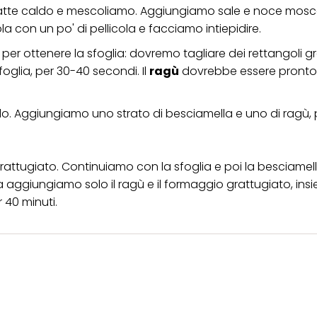
l latte caldo e mescoliamo. Aggiungiamo sale e noce mos
 con un po' di pellicola e facciamo intiepidire.
per ottenere la sfoglia: dovremo tagliare dei rettangoli g
oglia, per 30-40 secondi. Il
ragù
dovrebbe essere pronto
o. Aggiungiamo uno strato di besciamella e uno di ragù, 
ttugiato. Continuiamo con la sfoglia e poi la besciamella, 
lia aggiungiamo solo il ragù e il formaggio grattugiato, ins
 40 minuti.