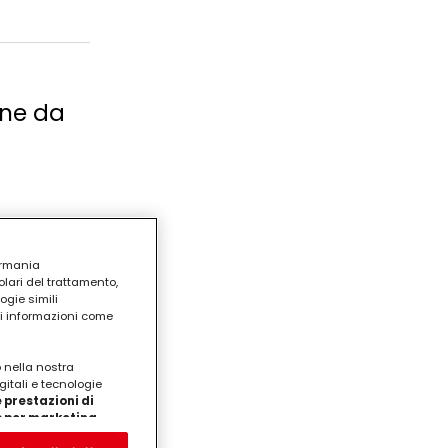
one da
ermania
lari del trattamento,
a 00250
ogie simili
a grossa e
ri informazioni come
ate100
grammi di
o nella nostra
i
gitali e tecnologie
 prestazioni di
/o per marketing
on noi