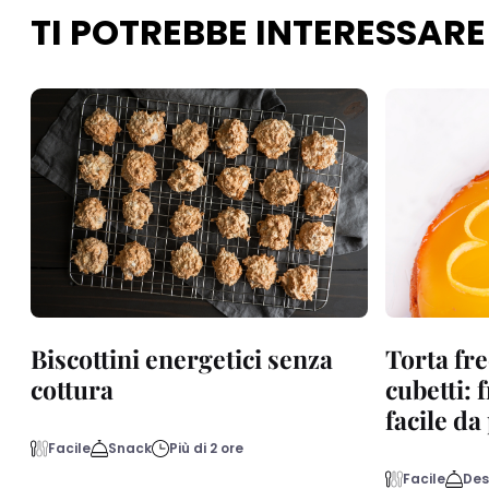
TI POTREBBE INTERESSARE
Biscottini energetici senza
Torta fre
cottura
cubetti: 
facile d
Facile
Snack
Più di 2 ore
Facile
Des