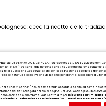
lognese: ecco la ricetta della tradizi
ia Amoretti, 78 e Henkel AG & Co. KGaA, Henkelstrasse 67, 40589 Duesseldorf, G
kel” o “Noi”), trattano i dati personali che ti riguardano insieme come co-tito
emola di grano duro rimacinata150 grammi di farin
utilizzo di questo sito web e interazioni con esso, inserendo cookie e altre tecnol
lla bolognese: 300 grammi di carne bovina macinat
cookie”) sul tuo dispositivo che utilizziamo per archiviare/accedere a ulterio
ote50 grammi di sedano50 grammi di cipolle dor
i pomodorobrodo vegetale Per la besciamella 70 
 noi e i nostri partner (inclusi come titolari separati o co-titolari come indicat
teronoce moscatasale fino Per condire 270 grammi d
otezione dei dati collegata nel piè di pagina, Sezione "Cookie, pixel, impronte di
 anche cookie ed elaboreremo i dati relativi a te per
misurare e ottimizzare le
er fornirti funzionalità che migliorano l'utilizzo di questo sito Web e
Analizzeremo il tuo utilizzo di questo sito Web e le tue interazioni commerciali c