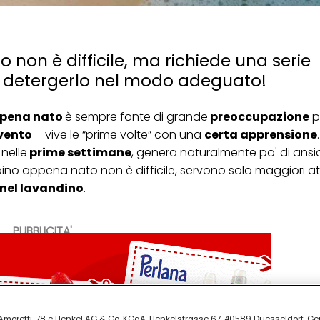
non è difficile, ma richiede una serie
e detergerlo nel modo adeguato!
appena nato
è sempre fonte di grande
preoccupazione
p
evento
– vive le “prime volte” con una
certa apprensione
nelle
prime settimane
, genera naturalmente po' di ansi
o appena nato non è difficile, servono solo maggiori att
nel lavandino
.
PUBBLICITA'
ia Amoretti, 78 e Henkel AG & Co. KGaA, Henkelstrasse 67, 40589 Duesseldorf, G