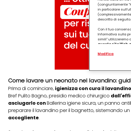
(congiuntamente “Hen
in particolare sull'
(complessivamente “
descritto di seguito.
Con il tuo consenso,
Informativa sulla pr
simili" utilizzeremo
questo sito Web, p
personalizzato
. 
Modifica
(rispettivamente dell
terzi, conservare le
arricchiti con dati o
particolare per visu
identificati) su ques
Come lavare un neonato nel lavandino: gui
misurare e ottimizz
Prima di cominciare,
igienizza con cura il lavandin
Puoi trovare maggior
collegata nel piè di 
Bref Pulito Bagno, presidio medico chirurgico
dall'eff
qualsiasi momento co
asciugarlo con
Ballerina igiene sicura, un panno anti
collegata nel piè di 
periodo di conserva
preparare il lavandino per il bagnetto, sistemando u
"modifica" di seguito
accogliente
.
Se fai clic su "Modif
per uno o più degli 