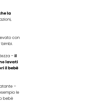
 i cookie tecnicamente
che la
azioni,
llevato con
 bimbi.
atezza –
il
no lavati
ri il bebè
ratante –
 esempio le
tuo bebè