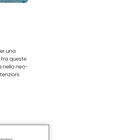
er una
. Fra queste
a nella neo-
enzioni.
ermania