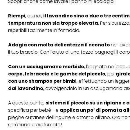
Scopri anche
come lavare i pannolini ecologici
!
tuoi dati personali p
necessari per fornirt
Riempi
, quindi,
il lavandino sino a due o tre cent
temperatura non sia troppo elevata
. Per sicurezza
reperibili facilmente in farmacia.
Adagia con molta delicatezza il
neonato
nel lava
il tuo braccio. Con l'aiuto di una tazza bagnagli il co
Con un asciugamano morbido
, bagnato nell'acqu
corpo, le braccia e le gambe del piccolo
, poi
giral
con uno shampoo per bimbi
, effettuando un legge
dal lavandino
, avvolgendolo in un asciugamano asc
A questo punto,
sistema il piccolo su un ripiano e
specifica per bebè - e
applica un po’ di pomata all
pieghe cutanee dell’inguine e attorno all’ano. Ora non
sarà lindo e profumato!