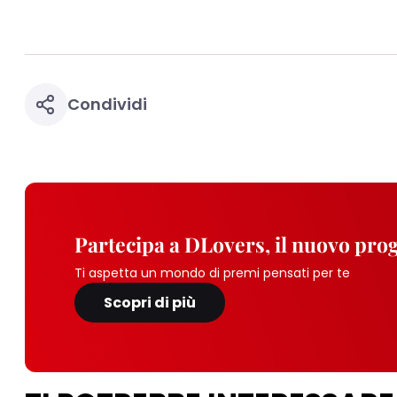
Condividi
Partecipa a DLovers, il nuovo pr
Ti aspetta un mondo di premi pensati per te
Scopri di più