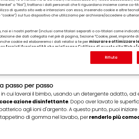
kel” o “Noi”), trattano i dati personali che ti riguardano insieme come co-tito
utilizzo di questo sito web e interazioni con esso, inserendo cookie e altre tecnol
cookie”) sul tuo dispositivo che utilizziamo per archiviare/accedere a ulterio
 noi e i nostri partner (inclusi come titolari separati o co-titolari come indicat
otezione dei dati collegata nel piè di pagina, Sezione "Cookie, pixel, impronte di
 anche cookie ed elaboreremo i dati relativi a te per
misurare e ottimizzare le
er fornirti funzionalità che migliorano l'utilizzo di questo sito Web e
Analizzeremo il tuo utilizzo di questo sito Web e le tue interazioni commerciali c
'azienda per cui lavori) per) e su tale base tracciare i tuoi acquisti dei nostri 
Rifiuta
 nostre informazioni sulle entità commerciali e creare profili individuali su di 
ttenuti da terze parti e altri siti Web. Utilizziamo questi profili per scopi di mark
alizzare annunci pubblicitari che potrebbero interessarti (basati, ad esempio, s
to sito web e altri media (di terzi) tramite i dispositivi assegnati a te o alla t
da passo per passo
are il successo delle campagne pubblicitarie.
o
in cui laverai il bimbo, usando un detergente adatto, ad
i informazioni sul trattamento dei tuoi dati nella nostra Informativa sulla prot
pagina (Sezione "Cookie, Pixel, Impronte digitali e tecnologie simili"). Puoi revo
icace azione disinfettante
. Dopo aver lavato le superfic
n effetto per il futuro disabilitando i cookie sul nostro sito web nella sezion
batterico agli ioni d'argento. A questo punto, puoi iniziare
pagina. Per ulteriori informazioni sui cookie utilizzati su questo sito Web, in par
zione, consultare le informazioni dettagliate su ciascun cookie disponibili fa
n tappetino di gomma nel lavabo, per
renderlo più como
".
ica" potrai trovare maggiori informazioni sul trattamento dei tuoi dati / sull'uso d
scopi sopra menzionati. Cliccando su "Accetta tutto", acconsenti all'uso dei coo