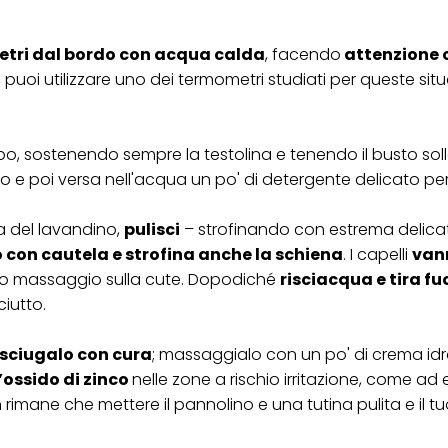
er tutte le finalità sopra indicate. Se fai clic su "Rifiuta", verranno utilizzati solo
i questo sito web.
imetri dal bordo con acqua calda
, facendo
attenzione 
, puoi utilizzare uno dei termometri studiati per queste situ
bo, sostenendo sempre la testolina e tenendo il busto so
rpo e poi versa nell'acqua un po' di detergente delicato per
a del lavandino,
pulisci
– strofinando con estrema delic
o con cautela e strofina anche la schiena
. I capelli
van
ro massaggio sulla cute. Dopodiché
risciacqua e tira fuo
iutto.
 asciugalo con cura
; massaggialo con un po' di crema id
’ossido di zinco
nelle zone a rischio irritazione, come ad
 rimane che mettere il pannolino e una tutina pulita e il 