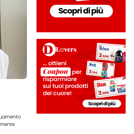
eguamento
vamente