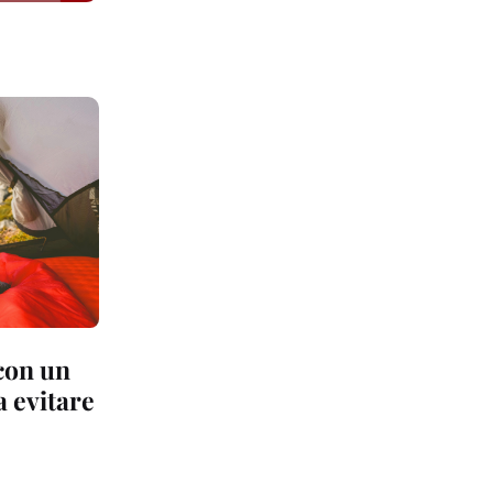
con un
a evitare