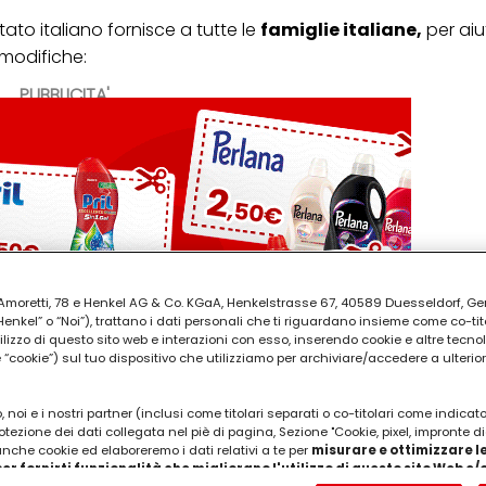
ato italiano fornisce a tutte le
famiglie italiane,
per aiu
 modifiche:
PUBBLICITA'
ia Amoretti, 78 e Henkel AG & Co. KGaA, Henkelstrasse 67, 40589 Duesseldorf, G
kel” o “Noi”), trattano i dati personali che ti riguardano insieme come co-tito
utilizzo di questo sito web e interazioni con esso, inserendo cookie e altre tecnol
cookie”) sul tuo dispositivo che utilizziamo per archiviare/accedere a ulterio
 noi e i nostri partner (inclusi come titolari separati o co-titolari come indicat
otezione dei dati collegata nel piè di pagina, Sezione "Cookie, pixel, impronte di
 anche cookie ed elaboreremo i dati relativi a te per
misurare e ottimizzare le
er fornirti funzionalità che migliorano l'utilizzo di questo sito Web e