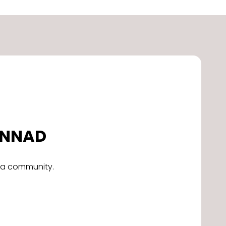
DONNAD
alla community.