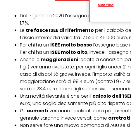
personalizzato
. 
Modifica
(rispettivamente dell
terzi, conservare le
Dal 1° gennaio 2026 l’assegno sarà rivalutato s
arricchiti con dati o
particolare per visu
1,7%.
identificati) su ques
Le
tre fasce ISEE di riferimento
per il calcolo d
misurare e ottimizz
fascia intermedia varia tra 17.520 e 46.000 euro, 
Puoi trovare maggior
Per chi ha un
ISEE molto basso
l’assegno base me
collegata nel piè di 
qualsiasi momento co
Per chi ha un
ISEE molto alto
, invece, l’assegno
collegata nel piè di 
Anche le
maggiorazioni
legate a condizioni par
periodo di conserva
"modifica" di seguito
figli) verranno rivalutate: per ogni figlio under 21
caso di disabilità grave, invece, l'importo salirà a
Se fai clic su "Modif
per uno o più degli 
maggiorazione sarà di 99,4 euro (contro i 97,7 eu
tuoi dati personali p
sarà di 23,4 euro e per i figli successivi al secon
necessari per fornirt
Una novità rilevante è che per il
calcolo dell’IS
euro, una soglia decisamente più alta rispetto 
Gli
aumenti
verranno applicati con i pagamenti a
gennaio saranno invece versati come
arretrati
Non serve fare una nuova domanda di AUU se si 