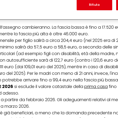
Analizzeremo il tuo utilizzo di questo sito Web e le tue interazioni commerciali c
'azienda per cui lavori) per) e su tale base tracciare i tuoi acquisti dei nostri 
Rifiuta
 nostre informazioni sulle entità commerciali e creare profili individuali su di 
econdo
l’indice Istat (inflazione)
, con un aumento stimato
ttenuti da terze parti e altri siti Web. Utilizziamo questi profili per scopi di mark
alizzare annunci pubblicitari che potrebbero interessarti (basati, ad esempio, s
to sito web e altri media (di terzi) tramite i dispositivi assegnati a te o alla t
ell’assegno cambieranno. La fascia bassa è fino a 17.520 eu
are il successo delle campagne pubblicitarie.
mentre la fascia più alta è oltre 46.000 euro.
i informazioni sul trattamento dei tuoi dati nella nostra Informativa sulla prot
nsile per figlio salirà a circa 204,4 euro (nel 2025 era di 2
pagina (Sezione "Cookie, Pixel, Impronte digitali e tecnologie simili"). Puoi revo
n effetto per il futuro disabilitando i cookie sul nostro sito web nella sezion
 minimo salirà da 57,5 euro a 58,5 euro, a seconda delle si
pagina. Per ulteriori informazioni sui cookie utilizzati su questo sito Web, in par
ticolari (ad esempio figli con disabilità, età della madre,
zione, consultare le informazioni dettagliate su ciascun cookie disponibili fa
".
 non autosufficiente sarà di 122,7 euro (contro i 120,6 euro de
 111 euro (dai 109,01 euro del 2025), mentre in caso di disabi
ica" potrai trovare maggiori informazioni sul trattamento dei tuoi dati / sull'uso d
scopi sopra menzionati. Cliccando su "Accetta tutto", acconsenti all'uso dei coo
ro del 2025). Per le madri con meno di 21 anni, invece, l'i
er tutte le finalità sopra indicate. Se fai clic su "Rifiuta", verranno utilizzati solo
do potrebbe arrivare fino a 99,4 euro nella fascia più bassa
i questo sito web.
EE 2026
si esclude il valore catastale della
prima casa
fino 
ad adesso.
 partire da febbraio 2026. Gli adeguamenti relativi al me
a marzo 2026.
è già beneficiari, a meno che la domanda precedente no