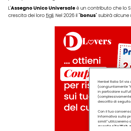
L'
Assegno Unico Universale
è un contributo che lo St
crescita dei loro
figli
. Nel 2026 il "
bonus
" subirà alcune
Henkel Italia Srl v
(congiuntamente “Hen
in particolare sull'
(complessivamente “
descritto di seguito.
Con il tuo consenso,
Informativa sulla pr
simili" utilizzeremo
questo sito Web, p