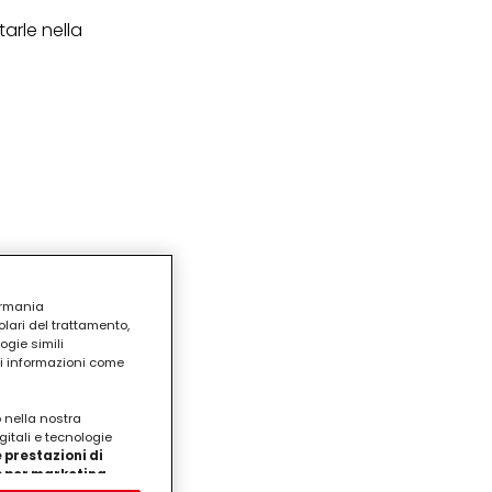
tarle nella
ermania
lari del trattamento,
ogie simili
ri informazioni come
o nella nostra
gitali e tecnologie
 prestazioni di
/o per marketing