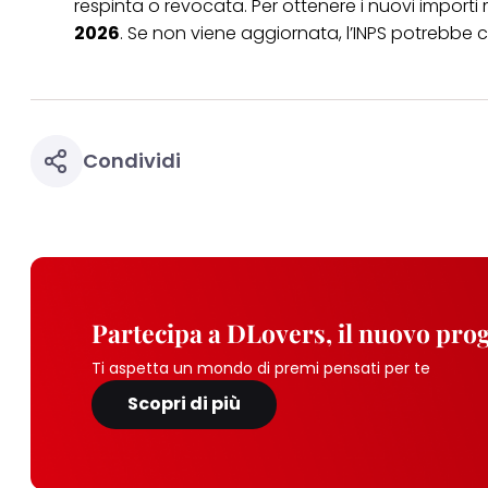
respinta o revocata. Per ottenere i nuovi import
2026
. Se non viene aggiornata, l’INPS potrebbe 
Condividi
Partecipa a DLovers, il nuovo pr
Ti aspetta un mondo di premi pensati per te
Scopri di più