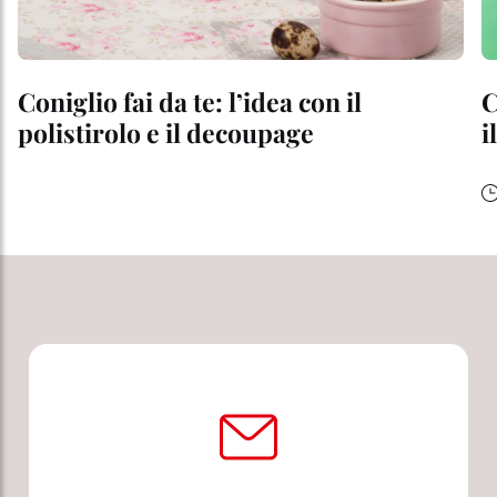
Coniglio fai da te: l’idea con il
C
polistirolo e il decoupage
i