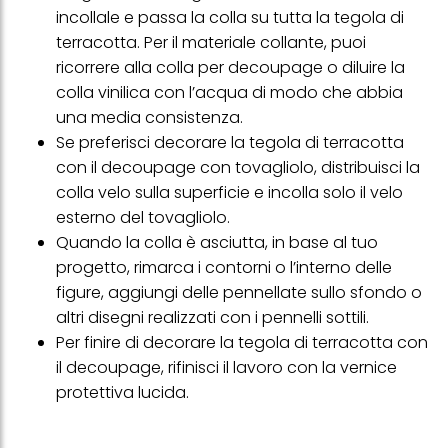
con dati ottenuti da terze parti e altri siti Web. Utilizziamo questi
incollale e passa la colla su tutta la tegola di
profili per scopi di marketing personalizzato, in particolare per
visualizzare annunci pubblicitari che potrebbero interessarti
terracotta. Per il materiale collante, puoi
(basati, ad esempio, sui tuoi interessi identificati) su questo sito
ricorrere alla colla per decoupage o diluire la
web e altri media (di terzi) tramite i dispositivi assegnati a te o
alla tua famiglia, nonché per misurare e ottimizzare il successo
colla vinilica con l’acqua di modo che abbia
delle campagne pubblicitarie.
una media consistenza.
Puoi trovare maggiori informazioni sul trattamento dei tuoi dati
Se preferisci decorare la tegola di terracotta
nella nostra Informativa sulla protezione dei dati collegata nel piè
con il decoupage con tovagliolo, distribuisci la
di pagina (Sezione "Cookie, Pixel, Impronte digitali e tecnologie
simili"). Puoi revocare il tuo consenso in qualsiasi momento con
colla velo sulla superficie e incolla solo il velo
effetto per il futuro disabilitando i cookie sul nostro sito web nella
esterno del tovagliolo.
sezione "Impostazioni cookie" collegata nel piè di pagina. Per
Quando la colla è asciutta, in base al tuo
ulteriori informazioni sui cookie utilizzati su questo sito Web, in
particolare sul loro periodo di conservazione, consultare le
progetto, rimarca i contorni o l’interno delle
informazioni dettagliate su ciascun cookie disponibili facendo
figure, aggiungi delle pennellate sullo sfondo o
clic su "modifica" di seguito".
altri disegni realizzati con i pennelli sottili.
Se fai clic su "Modifica" potrai trovare maggiori informazioni sul
Per finire di decorare la tegola di terracotta con
trattamento dei tuoi dati / sull'uso dei cookie e consentirli per uno o
più degli scopi sopra menzionati. Cliccando su "Accetta tutto",
il decoupage, rifinisci il lavoro con la vernice
acconsenti all'uso dei cookie e al trattamento dei tuoi dati
protettiva lucida.
personali per tutte le finalità sopra indicate. Se fai clic su "Rifiuta",
verranno utilizzati solo i cookie tecnicamente necessari per fornirti
questo sito web.