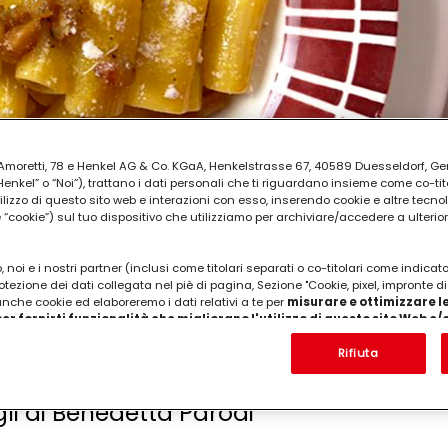
ia Amoretti, 78 e Henkel AG & Co. KGaA, Henkelstrasse 67, 40589 Duesseldorf, G
kel” o “Noi”), trattano i dati personali che ti riguardano insieme come co-tito
utilizzo di questo sito web e interazioni con esso, inserendo cookie e altre tecnol
cookie”) sul tuo dispositivo che utilizziamo per archiviare/accedere a ulterio
 noi e i nostri partner (inclusi come titolari separati o co-titolari come indicat
otezione dei dati collegata nel piè di pagina, Sezione "Cookie, pixel, impronte di
 anche cookie ed elaboreremo i dati relativi a te per
misurare e ottimizzare le
er fornirti funzionalità che migliorano l'utilizzo di questo sito Web e
Analizzeremo il tuo utilizzo di questo sito Web e le tue interazioni commerciali c
'azienda per cui lavori) per) e su tale base tracciare i tuoi acquisti dei nostri 
Rifiuta
 nostre informazioni sulle entità commerciali e creare profili individuali su di 
arbonara è anche velocissima da cucina
ttenuti da terze parti e altri siti Web. Utilizziamo questi profili per scopi di mark
alizzare annunci pubblicitari che potrebbero interessarti (basati, ad esempio, s
gli di Benedetta Parodi
to sito web e altri media (di terzi) tramite i dispositivi assegnati a te o alla t
are il successo delle campagne pubblicitarie.