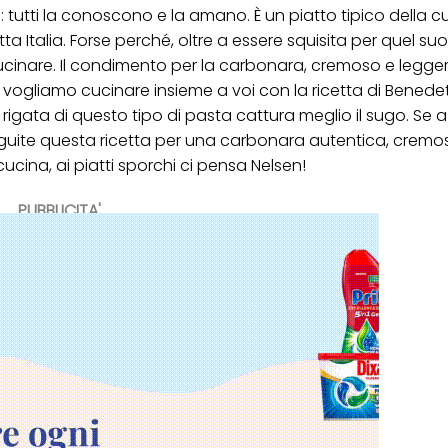
tutti la conoscono e la amano. È un piatto tipico della c
i informazioni sul trattamento dei tuoi dati nella nostra Informativa sulla prot
ta Italia. Forse perché, oltre a essere squisita per quel s
pagina (Sezione "Cookie, Pixel, Impronte digitali e tecnologie simili"). Puoi revo
n effetto per il futuro disabilitando i cookie sul nostro sito web nella sezion
cucinare. Il condimento per la carbonara, cremoso e legg
pagina. Per ulteriori informazioni sui cookie utilizzati su questo sito Web, in par
a vogliamo cucinare insieme a voi con la ricetta di Benede
zione, consultare le informazioni dettagliate su ciascun cookie disponibili fa
".
ie rigata di questo tipo di pasta cattura meglio il sugo. Se 
seguite questa ricetta per una carbonara autentica, cremo
ica" potrai trovare maggiori informazioni sul trattamento dei tuoi dati / sull'uso d
scopi sopra menzionati. Cliccando su "Accetta tutto", acconsenti all'uso dei coo
cucina, ai piatti sporchi ci pensa Nelsen!
er tutte le finalità sopra indicate. Se fai clic su "Rifiuta", verranno utilizzati solo
i questo sito web.
PUBBLICITA'