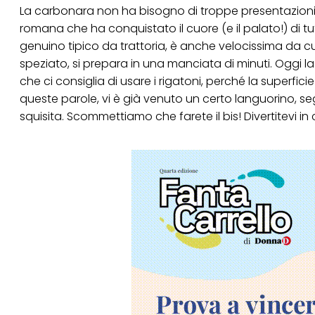
La carbonara non ha bisogno di troppe presentazioni: 
Puoi trovare maggior
romana che ha conquistato il cuore (e il palato!) di tut
collegata nel piè di 
qualsiasi momento co
genuino tipico da trattoria, è anche velocissima da 
collegata nel piè di 
speziato, si prepara in una manciata di minuti. Oggi l
periodo di conserva
"modifica" di seguito
che ci consiglia di usare i rigatoni, perché la superfic
queste parole, vi è già venuto un certo languorino, 
Se fai clic su "Modif
per uno o più degli 
squisita. Scommettiamo che farete il bis! Divertitevi in 
tuoi dati personali p
necessari per fornirt