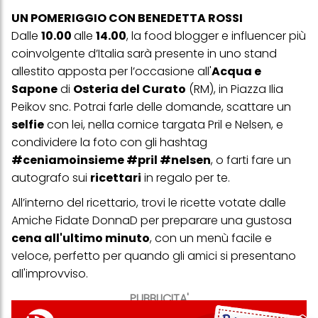
UN POMERIGGIO CON BENEDETTA ROSSI
Dalle
10.00
alle
14.00
, la food blogger e influencer più
coinvolgente d’Italia sarà presente in uno stand
allestito
apposta per l’occasione
all'
Acqua e
Sapone
di
Osteria del Curato
(RM), in Piazza Ilia
Peikov snc. Potrai farle delle domande, scattare un
selfie
con lei, nella cornice targata Pril e Nelsen, e
condividere la foto con gli hashtag
#ceniamoinsieme #pril #nelsen
, o farti fare un
autografo sui
ricettari
in regalo per te.
All’interno del ricettario, trovi le ricette votate dalle
Amiche Fidate DonnaD per preparare una gustosa
cena all'ultimo minuto
, con un menù facile e
veloce, perfetto per quando gli amici si presentano
all'improvviso.
PUBBLICITA'