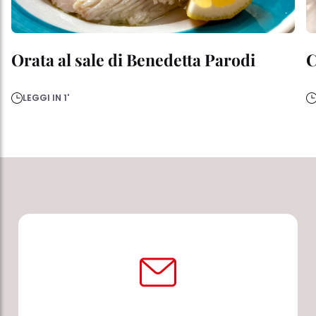
Orata al sale di Benedetta Parodi
C
LEGGI IN 1'