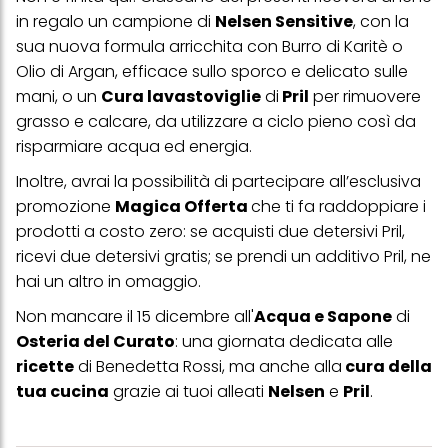
profili per scopi di marketing personalizzato, in particolare per
in regalo un campione di
Nelsen Sensitive
, con la
visualizzare annunci pubblicitari che potrebbero interessarti
sua nuova formula arricchita con Burro di Karitè o
(basati, ad esempio, sui tuoi interessi identificati) su questo sito
web e altri media (di terzi) tramite i dispositivi assegnati a te o
Olio di Argan, efficace sullo sporco e delicato sulle
alla tua famiglia, nonché per misurare e ottimizzare il successo
mani, o un
Cura lavastoviglie
di
Pril
per rimuovere
delle campagne pubblicitarie.
grasso e calcare, da utilizzare a ciclo pieno così da
Puoi trovare maggiori informazioni sul trattamento dei tuoi dati
risparmiare acqua ed energia.
nella nostra Informativa sulla protezione dei dati collegata nel piè
di pagina (Sezione "Cookie, Pixel, Impronte digitali e tecnologie
Inoltre, avrai la possibilità di partecipare all’esclusiva
simili"). Puoi revocare il tuo consenso in qualsiasi momento con
promozione
Magica Offerta
che ti fa raddoppiare i
effetto per il futuro disabilitando i cookie sul nostro sito web nella
sezione "Impostazioni cookie" collegata nel piè di pagina. Per
prodotti a costo zero: se acquisti due detersivi Pril,
ulteriori informazioni sui cookie utilizzati su questo sito Web, in
ricevi due detersivi gratis; se prendi un additivo Pril, ne
particolare sul loro periodo di conservazione, consultare le
informazioni dettagliate su ciascun cookie disponibili facendo
hai un altro in omaggio.
clic su "modifica" di seguito".
Non mancare il 15 dicembre all'
Acqua e Sapone
di
Se fai clic su "Modifica" potrai trovare maggiori informazioni sul
Osteria del Curato
: una giornata dedicata alle
trattamento dei tuoi dati / sull'uso dei cookie e consentirli per uno o
più degli scopi sopra menzionati. Cliccando su "Accetta tutto",
ricette
di Benedetta Rossi, ma anche alla
cura della
acconsenti all'uso dei cookie e al trattamento dei tuoi dati
tua cucina
grazie ai tuoi alleati
Nelsen
e
Pril
.
personali per tutte le finalità sopra indicate. Se fai clic su "Rifiuta",
verranno utilizzati solo i cookie tecnicamente necessari per fornirti
questo sito web.