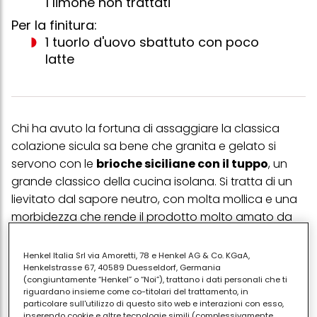
1 limone non trattati
Per la finitura:
1 tuorlo d'uovo sbattuto con poco
latte
Chi ha avuto la fortuna di assaggiare la classica
colazione sicula sa bene che granita e gelato si
servono con le
brioche siciliane con il tuppo
, un
grande classico della cucina isolana. Si tratta di un
lievitato dal sapore neutro, con molta mollica e una
morbidezza che rende il prodotto molto amato da
chi predilige il soffice rispetto al sentore croccante.
Henkel Italia Srl via Amoretti, 78 e Henkel AG & Co. KGaA,
In Sicilia, come detto, la classica brioche col tuppo,
Henkelstrasse 67, 40589 Duesseldorf, Germania
ossia con il cappelletto superiore, va servita con il
(congiuntamente “Henkel” o “Noi”), trattano i dati personali che ti
riguardano insieme come co-titolari del trattamento, in
gelato o con la granita, ma è ottima anche con il
particolare sull'utilizzo di questo sito web e interazioni con esso,
cappuccino o il caffè macchiato. È infatti buona da
inserendo cookie e altre tecnologie simili (complessivamente