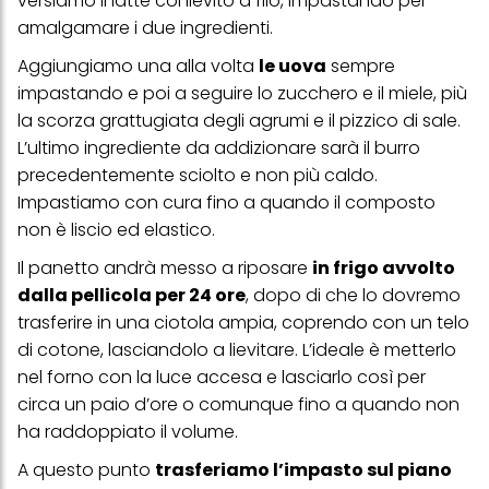
versiamo il latte col lievito a filo, impastando per
nella nostra Informativa sulla protezione dei dati collegata nel piè
amalgamare i due ingredienti.
di pagina (Sezione "Cookie, Pixel, Impronte digitali e tecnologie
simili"). Puoi revocare il tuo consenso in qualsiasi momento con
Aggiungiamo una alla volta
le uova
sempre
effetto per il futuro disabilitando i cookie sul nostro sito web nella
sezione "Impostazioni cookie" collegata nel piè di pagina. Per
impastando e poi a seguire lo zucchero e il miele, più
ulteriori informazioni sui cookie utilizzati su questo sito Web, in
la scorza grattugiata degli agrumi e il pizzico di sale.
particolare sul loro periodo di conservazione, consultare le
informazioni dettagliate su ciascun cookie disponibili facendo
L’ultimo ingrediente da addizionare sarà il burro
clic su "modifica" di seguito".
precedentemente sciolto e non più caldo.
Se fai clic su "Modifica" potrai trovare maggiori informazioni sul
Impastiamo con cura fino a quando il composto
trattamento dei tuoi dati / sull'uso dei cookie e consentirli per uno o
non è liscio ed elastico.
più degli scopi sopra menzionati. Cliccando su "Accetta tutto",
acconsenti all'uso dei cookie e al trattamento dei tuoi dati
Il panetto andrà messo a riposare
in frigo avvolto
personali per tutte le finalità sopra indicate. Se fai clic su "Rifiuta",
verranno utilizzati solo i cookie tecnicamente necessari per fornirti
dalla pellicola per 24 ore
, dopo di che lo dovremo
questo sito web.
trasferire in una ciotola ampia, coprendo con un telo
di cotone, lasciandolo a lievitare. L’ideale è metterlo
nel forno con la luce accesa e lasciarlo così per
circa un paio d’ore o comunque fino a quando non
ha raddoppiato il volume.
A questo punto
trasferiamo l’impasto sul piano