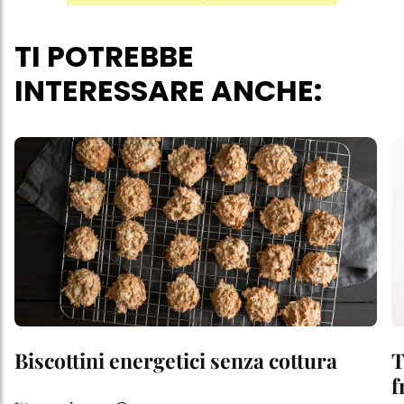
TI POTREBBE
INTERESSARE ANCHE:
Biscottini energetici senza cottura
T
f