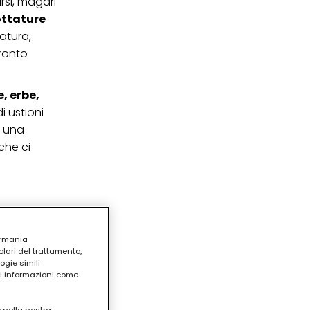
rsi, magari
ottature
atura,
pronto
, erbe,
i ustioni
o una
 che ci
ermania
lari del trattamento,
ogie simili
ri informazioni come
o nella nostra