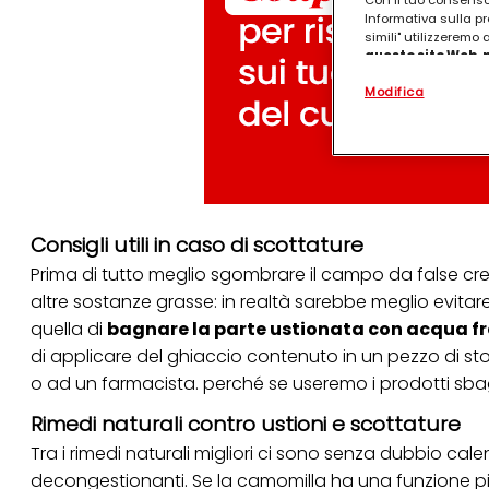
Informativa sulla pr
simili" utilizzeremo
questo sito Web, p
personalizzato
. 
Modifica
(rispettivamente dell
terzi, conservare le
arricchiti con dati o
particolare per visu
identificati) su ques
misurare e ottimizz
Puoi trovare maggior
Consigli utili in caso di scottature
collegata nel piè di 
qualsiasi momento co
Prima di tutto meglio sgombrare il campo da false creden
collegata nel piè di 
periodo di conserva
altre sostanze grasse: in realtà sarebbe meglio evita
"modifica" di seguito
quella di
bagnare la parte ustionata con acqua f
Se fai clic su "Modif
di applicare del ghiaccio contenuto in un pezzo di sto
per uno o più degli 
o ad un farmacista. perché se useremo i prodotti sbagli
tuoi dati personali p
necessari per fornirt
Rimedi naturali contro ustioni e scottature
Tra i rimedi naturali migliori ci sono senza dubbio
cale
decongestionanti. Se la
camomilla
ha una funzione più