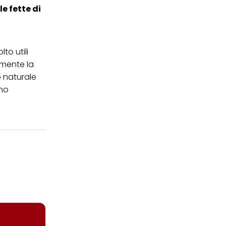
le fette di
o utili
emente la
o naturale
amo