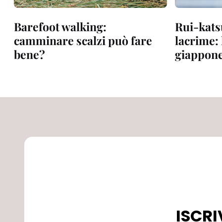
Barefoot walking:
Rui-katsu
camminare scalzi può fare
lacrime: 
bene?
giappon
ISCRI