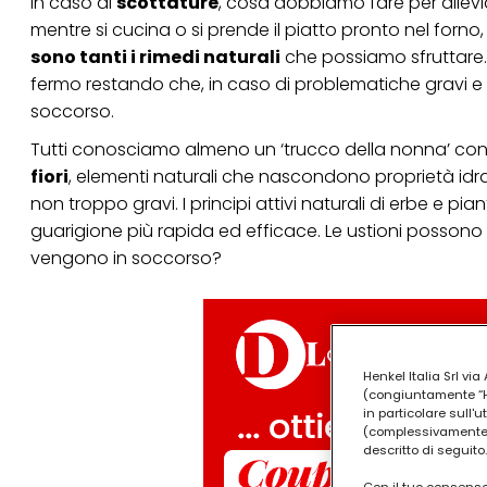
In caso di
scottature
, cosa dobbiamo fare per allevi
mentre si cucina o si prende il piatto pronto nel forn
sono tanti i rimedi naturali
che possiamo sfruttare. 
fermo restando che, in caso di problematiche gravi e 
soccorso.
Tutti conosciamo almeno un ‘trucco della nonna’ contro
fiori
, elementi naturali che nascondono proprietà idrat
non troppo gravi. I principi attivi naturali di erbe e p
guarigione più rapida ed efficace. Le ustioni possono
vengono in soccorso?
Henkel Italia Srl v
(congiuntamente “Hen
in particolare sull'
(complessivamente “
descritto di seguito.
Con il tuo consenso,