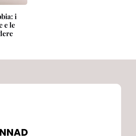
bia: i
 e le
dere
DONNAD