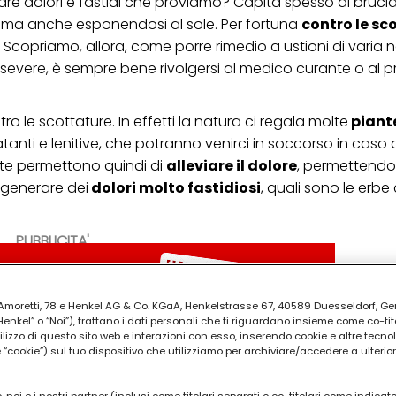
are dolori e fastidi che proviamo? Capita spesso di brucia
o, ma anche esponendosi al sole. Per fortuna
contro le sc
Scopriamo, allora, come porre rimedio a ustioni di varia n
severe, è sempre bene rivolgersi al medico curante o al 
 le scottature. In effetti la natura ci regala molte
piante
anti e lenitive, che potranno venirci in soccorso in caso d
iante permettono quindi di
alleviare il dolore
, permettend
 generare dei
dolori molto fastidiosi
, quali sono le erbe
PUBBLICITA'
ia Amoretti, 78 e Henkel AG & Co. KGaA, Henkelstrasse 67, 40589 Duesseldorf, G
kel” o “Noi”), trattano i dati personali che ti riguardano insieme come co-tito
utilizzo di questo sito web e interazioni con esso, inserendo cookie e altre tecnol
cookie”) sul tuo dispositivo che utilizziamo per archiviare/accedere a ulterio
 noi e i nostri partner (inclusi come titolari separati o co-titolari come indicat