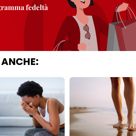
ogramma fedeltà
 ANCHE: