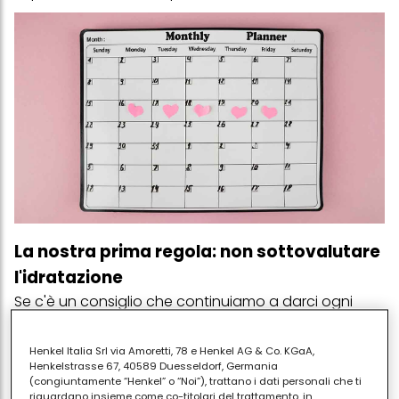
La nostra prima regola: non sottovalutare
l'idratazione
Se c'è un consiglio che continuiamo a darci ogni
estate è questo:
bere a sufficienza
. Quando fa
caldo tendiamo a perdere più liquidi attraverso la
Henkel Italia Srl via Amoretti, 78 e Henkel AG & Co. KGaA,
sudorazione e durante il ciclo alcune persone
Henkelstrasse 67, 40589 Duesseldorf, Germania
(congiuntamente “Henkel” o “Noi”), trattano i dati personali che ti
possono avvertire ancora di più la
sensazione di
riguardano insieme come co-titolari del trattamento, in