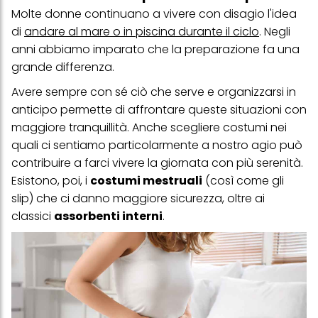
Molte donne continuano a vivere con disagio l'idea
Puoi trovare maggiori informazioni sul trattamento dei tuoi dati
di
andare al mare o in piscina durante il ciclo
. Negli
nella nostra Informativa sulla protezione dei dati collegata nel piè
di pagina (Sezione "Cookie, Pixel, Impronte digitali e tecnologie
anni abbiamo imparato che la preparazione fa una
simili"). Puoi revocare il tuo consenso in qualsiasi momento con
grande differenza.
effetto per il futuro disabilitando i cookie sul nostro sito web nella
sezione "Impostazioni cookie" collegata nel piè di pagina. Per
Avere sempre con sé ciò che serve e organizzarsi in
ulteriori informazioni sui cookie utilizzati su questo sito Web, in
particolare sul loro periodo di conservazione, consultare le
anticipo permette di affrontare queste situazioni con
informazioni dettagliate su ciascun cookie disponibili facendo
maggiore tranquillità. Anche scegliere costumi nei
clic su "modifica" di seguito".
quali ci sentiamo particolarmente a nostro agio può
Se fai clic su "Modifica" potrai trovare maggiori informazioni sul
contribuire a farci vivere la giornata con più serenità.
trattamento dei tuoi dati / sull'uso dei cookie e consentirli per uno o
più degli scopi sopra menzionati. Cliccando su "Accetta tutto",
Esistono, poi, i
costumi mestruali
(così come gli
acconsenti all'uso dei cookie e al trattamento dei tuoi dati
slip) che ci danno maggiore sicurezza, oltre ai
personali per tutte le finalità sopra indicate. Se fai clic su "Rifiuta",
verranno utilizzati solo i cookie tecnicamente necessari per fornirti
classici
assorbenti interni
.
questo sito web.