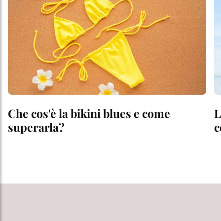
Che cos'è la bikini blues e come
L
superarla?
c