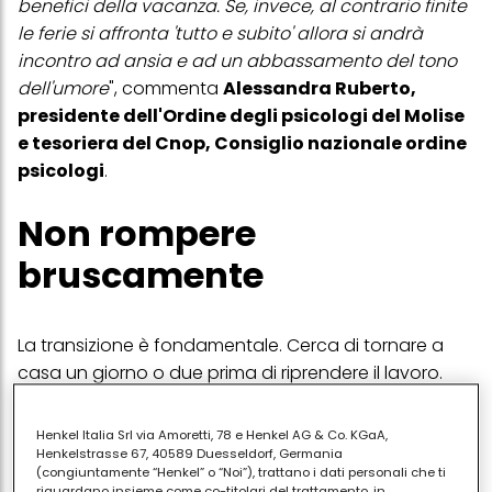
benefici della vacanza. Se, invece, al contrario finite
le ferie si affronta 'tutto e subito' allora si andrà
incontro ad ansia e ad un abbassamento del tono
dell'umore
", commenta
Alessandra Ruberto,
presidente dell'Ordine degli psicologi del Molise
e tesoriera del Cnop, Consiglio nazionale ordine
psicologi
.
Non rompere
bruscamente
La transizione è fondamentale. Cerca di tornare a
casa un giorno o due prima di riprendere il lavoro.
Questo ti darà il tempo di disfare i bagagli con
calma, di fare la spesa senza fretta e di riadattarti
Henkel Italia Srl via Amoretti, 78 e Henkel AG & Co. KGaA,
gradualmente all'ambiente domestico. Evita di
Henkelstrasse 67, 40589 Duesseldorf, Germania
(congiuntamente “Henkel” o “Noi”), trattano i dati personali che ti
riempire la prima settimana di impegni: concediti uno
riguardano insieme come co-titolari del trattamento, in