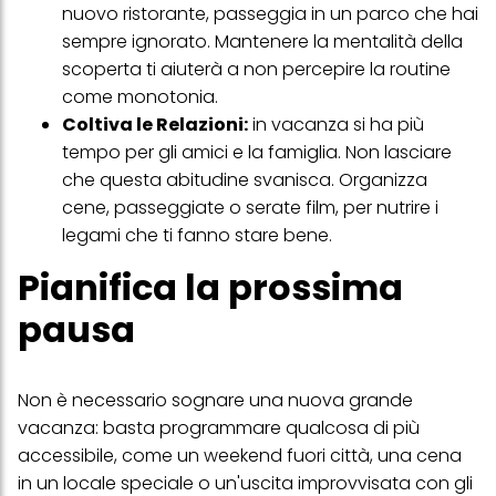
nuovo ristorante, passeggia in un parco che hai
Puoi trovare maggiori informazioni sul trattamento dei tuoi dati
sempre ignorato. Mantenere la mentalità della
nella nostra Informativa sulla protezione dei dati collegata nel piè
scoperta ti aiuterà a non percepire la routine
di pagina (Sezione "Cookie, Pixel, Impronte digitali e tecnologie
simili"). Puoi revocare il tuo consenso in qualsiasi momento con
come monotonia.
effetto per il futuro disabilitando i cookie sul nostro sito web nella
Coltiva le Relazioni:
in vacanza si ha più
sezione "Impostazioni cookie" collegata nel piè di pagina. Per
ulteriori informazioni sui cookie utilizzati su questo sito Web, in
tempo per gli amici e la famiglia. Non lasciare
particolare sul loro periodo di conservazione, consultare le
che questa abitudine svanisca. Organizza
informazioni dettagliate su ciascun cookie disponibili facendo
clic su "modifica" di seguito".
cene, passeggiate o serate film, per nutrire i
legami che ti fanno stare bene.
Se fai clic su "Modifica" potrai trovare maggiori informazioni sul
trattamento dei tuoi dati / sull'uso dei cookie e consentirli per uno o
Pianifica la prossima
più degli scopi sopra menzionati. Cliccando su "Accetta tutto",
acconsenti all'uso dei cookie e al trattamento dei tuoi dati
personali per tutte le finalità sopra indicate. Se fai clic su "Rifiuta",
pausa
verranno utilizzati solo i cookie tecnicamente necessari per fornirti
questo sito web.
Non è necessario sognare una nuova grande
vacanza: basta programmare qualcosa di più
accessibile, come un weekend fuori città, una cena
in un locale speciale o un'uscita improvvisata con gli