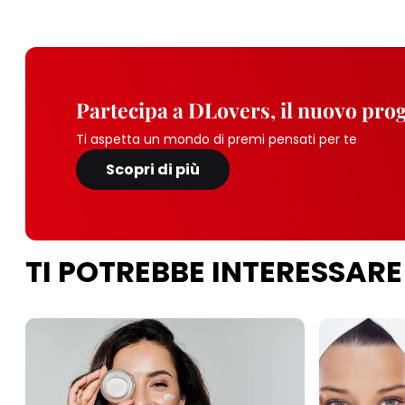
Partecipa a DLovers, il nuovo pr
Ti aspetta un mondo di premi pensati per te
Scopri di più
TI POTREBBE INTERESSARE