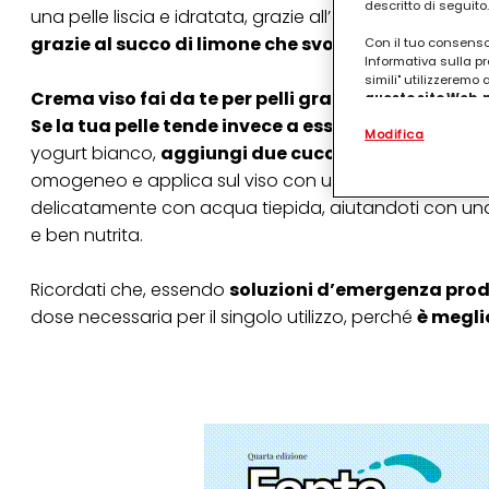
descritto di seguito.
una pelle liscia e idratata, grazie all’azione del miele
grazie al succo di limone che svolge un’azione a
Con il tuo consenso,
Informativa sulla pr
simili" utilizzeremo
Crema viso fai da te per pelli grasse
questo sito Web, p
personalizzato
. 
Se la tua pelle tende invece a essere secca
, avrai 
Modifica
(rispettivamente dell
yogurt bianco,
aggiungi due cucchiai di miele e d
terzi, conservare le
arricchiti con dati o
omogeneo e applica sul viso con un pennello.
Lascia
particolare per visu
delicatamente con acqua tiepida, aiutandoti con una s
identificati) su ques
misurare e ottimizz
e ben nutrita.
Puoi trovare maggior
collegata nel piè di 
Ricordati che, essendo
soluzioni d’emergenza prodo
qualsiasi momento co
dose necessaria per il singolo utilizzo, perché
è megli
collegata nel piè di 
periodo di conserva
"modifica" di seguito
Se fai clic su "Modif
per uno o più degli 
tuoi dati personali p
necessari per fornirt