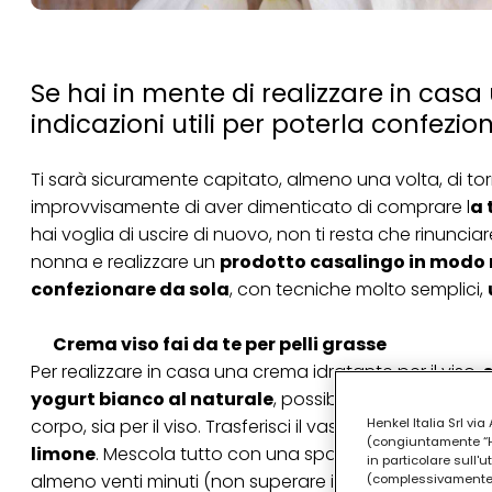
Se hai in mente di realizzare in casa
indicazioni utili per poterla confezio
Ti sarà sicuramente capitato, almeno una volta, di tor
improvvisamente di aver dimenticato di comprare l
a 
hai voglia di uscire di nuovo, non ti resta che rinunciare
nonna
e realizzare un
prodotto casalingo in modo 
confezionare da sola
, con tecniche molto semplici,
Crema viso fai da te per pelli grasse
Per realizzare in casa una crema idratante per il
viso
,
s
yogurt bianco al naturale
, possibilmente senza zucc
Henkel Italia Srl v
corpo, sia per il viso. Trasferisci il vasetto di yogurt i
(congiuntamente “Hen
limone
. Mescola tutto con una spatolina e applica sul
in particolare sull'
almeno venti minuti (non superare i quaranta), poi r
(complessivamente “