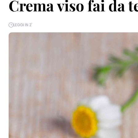
Crema viso fai da t
LEGGI IN 2'