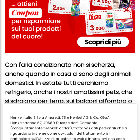
Con l'aria condizionata non si scherza,
anche quando in casa ci sono degli animali
domestici. In estate tutti cerchiamo
refrigerio, anche i nostri amatissimi pets, che
si sdraiano per terra, sui balconi all'ombra o
proprio davanti a condizionatori e ventilatori
nella speranza di poter stare un po' meglio.
Henkel Italia Srl via Amoretti, 78 e Henkel AG & Co. KGaA,
Henkelstrasse 67, 40589 Duesseldorf, Germania
Se in casa hai
l'aria condizionata, gli
(congiuntamente “Henkel” o “Noi”), trattano i dati personali che ti
riguardano insieme come co-titolari del trattamento, in
animali domestici
dovrebbero però essere
particolare sull'utilizzo di questo sito web e interazioni con esso,