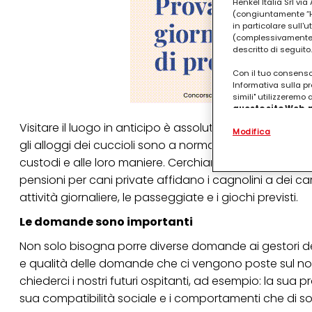
Henkel Italia Srl v
(congiuntamente “Hen
in particolare sull'
(complessivamente “
descritto di seguito.
Con il tuo consenso,
Informativa sulla pr
simili" utilizzeremo
questo sito Web, p
personalizzato
. 
Visitare il luogo in anticipo è assolutamente obbligat
Modifica
(rispettivamente dell
gli alloggi dei cuccioli sono a norma, se le ciotole p
terzi, conservare le
arricchiti con dati o
custodi e alle loro maniere. Cerchiamo di capire anch
particolare per visu
pensioni per cani private affidano i cagnolini a dei c
identificati) su ques
misurare e ottimizz
attività giornaliere, le passeggiate e i giochi previsti.
Puoi trovare maggior
Le domande sono importanti
collegata nel piè di 
qualsiasi momento co
Non solo bisogna porre diverse domande ai gestori d
collegata nel piè di 
e qualità delle domande che ci vengono poste sul n
periodo di conserva
"modifica" di seguito
chiederci i nostri futuri ospitanti, ad esempio: la sua pr
sua compatibilità sociale e i comportamenti che di solit
Se fai clic su "Modif
per uno o più degli 