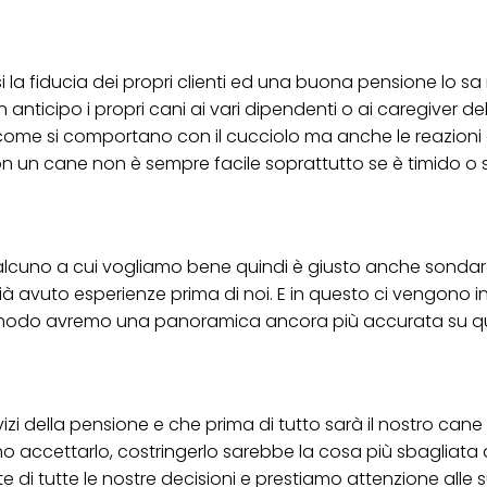
er tutte le finalità sopra indicate. Se fai clic su "Rifiuta", verranno utilizzati solo
i questo sito web.
si la fiducia dei propri clienti ed una buona pensione lo sa
nticipo i propri cani ai vari dipendenti o ai caregiver del
ome si comportano con il cucciolo ma anche le reazioni 
n un cane non è sempre facile soprattutto se è timido o 
ualcuno a cui vogliamo bene quindi è giusto anche sondare
già avuto esperienze prima di noi. E in questo ci vengono i
o modo avremo una panoramica ancora più accurata su qu
zi della pensione e che prima di tutto sarà il nostro cane
o accettarlo, costringerlo sarebbe la cosa più sbagliata 
 di tutte le nostre decisioni e prestiamo attenzione alle 