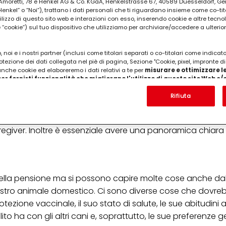
ia Amoretti, 78 e Henkel AG & Co. KGaA, Henkelstrasse 67, 40589 Duesseldorf, G
kel” o “Noi”), trattano i dati personali che ti riguardano insieme come co-tito
utilizzo di questo sito web e interazioni con esso, inserendo cookie e altre tecnol
cookie”) sul tuo dispositivo che utilizziamo per archiviare/accedere a ulterio
 noi e i nostri partner (inclusi come titolari separati o co-titolari come indicat
otezione dei dati collegata nel piè di pagina, Sezione "Cookie, pixel, impronte di
 anche cookie ed elaboreremo i dati relativi a te per
misurare e ottimizzare le
er fornirti funzionalità che migliorano l'utilizzo di questo sito Web e
Analizzeremo il tuo utilizzo di questo sito Web e le tue interazioni commerciali c
orio. Osserviamo attentamente il posto: controlliamo se è 
'azienda per cui lavori) per) e su tale base tracciare i tuoi acquisti dei nostri 
Rifiuta
er il cibo sono pulite, prestiamo attenzione al comportamen
 nostre informazioni sulle entità commerciali e creare profili individuali su di 
ttenuti da terze parti e altri siti Web. Utilizziamo questi profili per scopi di mark
e se si tratta di una pensione commerciale o privata. Soli
alizzare annunci pubblicitari che potrebbero interessarti (basati, ad esempio, s
aregiver. Inoltre è essenziale avere una panoramica chiara 
to sito web e altri media (di terzi) tramite i dispositivi assegnati a te o alla t
are il successo delle campagne pubblicitarie.
i informazioni sul trattamento dei tuoi dati nella nostra Informativa sulla prot
pagina (Sezione "Cookie, Pixel, Impronte digitali e tecnologie simili"). Puoi revo
n effetto per il futuro disabilitando i cookie sul nostro sito web nella sezion
ella pensione ma si possono capire molte cose anche dal
pagina. Per ulteriori informazioni sui cookie utilizzati su questo sito Web, in par
ostro animale domestico. Ci sono diverse cose che dovre
zione, consultare le informazioni dettagliate su ciascun cookie disponibili fa
".
otezione vaccinale, il suo stato di salute, le sue abitudini a
o ha con gli altri cani e, soprattutto, le sue preferenze ge
ica" potrai trovare maggiori informazioni sul trattamento dei tuoi dati / sull'uso d
scopi sopra menzionati. Cliccando su "Accetta tutto", acconsenti all'uso dei coo