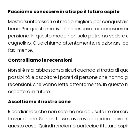
tuoi dati personali p
necessari per fornirt
Facciamo conoscere in aticipo il futuro ospite
Mostrarsi interessati è il modo migliore per conquistar
bene. Per questo motivo è necessario far conoscere in a
pensione. In questo modo non solo potremo vedere c
cagnolino. Giudichiamo attentamente, relazionarsi co
facilmente.
Controlliamo le recensioni
Non si è mai abbastanza sicuri quando si tratta di q
possibilità e ascoltare i pareri di persone che hanno 
recensioni, che vanno lette attentamente. In quest
aspetterà in futuro.
Ascoltiamo il nostro cane
Ricordiamoci che non saremo noi ad usufruire dei servi
trovare bene. Se non fosse favorevole all’idea dovrem
questo caso. Quindi rendiamo partecipe il futuro ospite