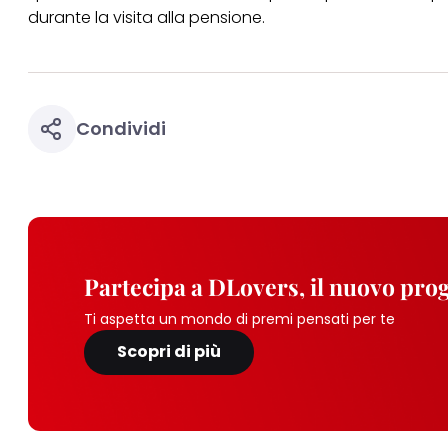
durante la visita alla pensione.
Condividi
Partecipa a DLovers, il nuovo pr
Ti aspetta un mondo di premi pensati per te
Scopri di più