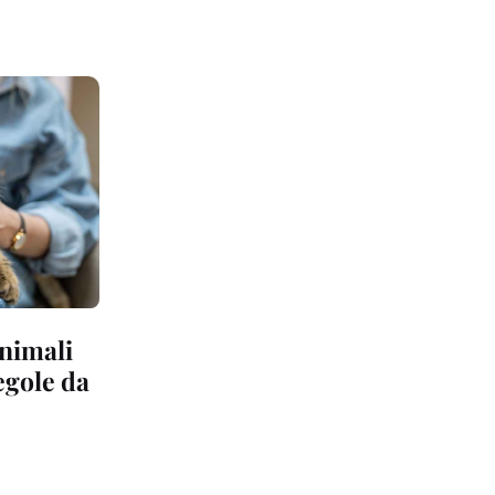
animali
regole da