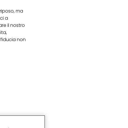
 riposo, ma
ci a
re il nostro
ita,
 fiducia non