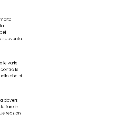
 i cookie tecnicamente
 molto
la
del
si spaventa
 le varie
ncontro le
ello che ci
 a doversi
da fare in
sue reazioni