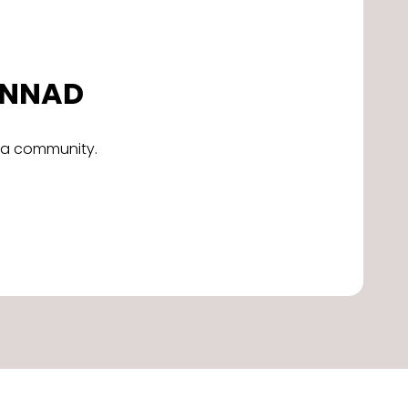
DONNAD
alla community.