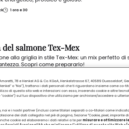
ck
1 ora e 30
ta del salmone Tex-Mex
one alla griglia in stile Tex-Mex: un mix perfetto di 
antezza. Scopri come prepararlo!
ondo
1 ora
ia Amoretti, 78 e Henkel AG & Co. KGaA, Henkelstrasse 67, 40589 Duesseldorf, G
kel” o “Noi”), trattano i dati personali che ti riguardano insieme come co-tito
utilizzo di questo sito web e interazioni con esso, inserendo cookie e altre tecnol
cookie”) sul tuo dispositivo che utilizziamo per archiviare/accedere a ulterio
 noi e i nostri partner (inclusi come titolari separati o co-titolari come indicat
otezione dei dati collegata nel piè di pagina, Sezione "Cookie, pixel, impronte di
 la ricetta senza glutine veramente
 anche cookie ed elaboreremo i dati relativi a te per
misurare e ottimizzare le
er fornirti funzionalità che migliorano l'utilizzo di questo sito Web e