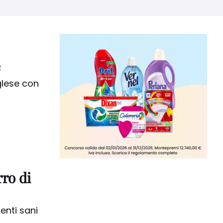
TEMPO DI PREPARAZIONE
Nessuna selezione
e
glese con
rro di
enti sani