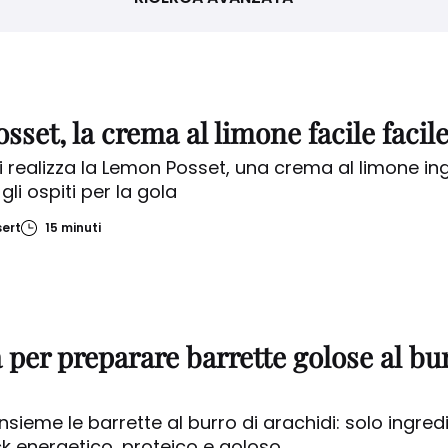
PORTATA
Nessuna selezione
set, la crema al limone facile facil
Cancella selezione
 realizza la Lemon Posset, una crema al limone in
gli ospiti per la gola
VUOI INDICARE DEGLI INGREDIENTI?
ert
15 minuti
CERCA
a per preparare barrette golose al bu
sieme le barrette al burro di arachidi: solo ingredi
k energetico, proteico e goloso.