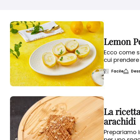
DIFFICOLTA'
Nessuna selezione
Lemon Pos
Ecco come si
cui prendere 
Facile
Dess
La ricett
arachidi
Prepariamo in
per uno snac