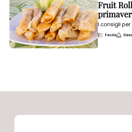
Fruit Rol
primaver
I consigli pe
Facile
Dess