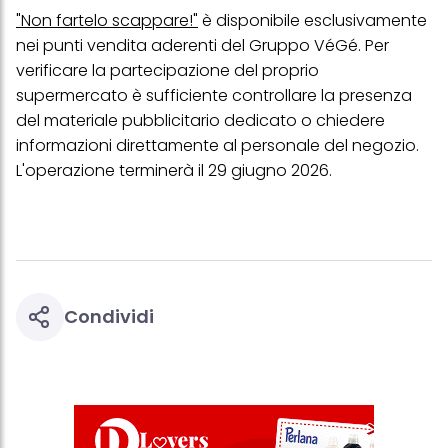
più degli scopi sopra menzionati. Cliccando su "Accetta tutto",
"Non fartelo scappare!"
è disponibile esclusivamente
acconsenti all'uso dei cookie e al trattamento dei tuoi dati
nei punti vendita aderenti del Gruppo VéGé. Per
personali per tutte le finalità sopra indicate. Se fai clic su "Rifiuta",
verranno utilizzati solo i cookie tecnicamente necessari per fornirti
verificare la partecipazione del proprio
questo sito web.
supermercato è sufficiente controllare la presenza
del materiale pubblicitario dedicato o chiedere
informazioni direttamente al personale del negozio.
L'operazione terminerà il 29 giugno 2026.
Condividi