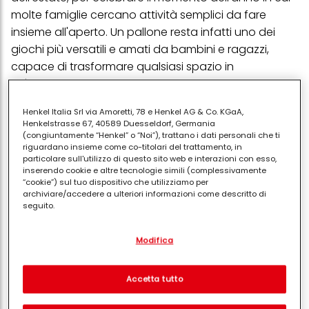
molte famiglie cercano attività semplici da fare
insieme all'aperto. Un pallone resta infatti uno dei
giochi più versatili e amati da bambini e ragazzi,
capace di trasformare qualsiasi spazio in
un'occasione di divertimento.
Grazie alla promozione, si potrà ricevere un pallone
Henkel Italia Srl via Amoretti, 78 e Henkel AG & Co. KGaA,
personalizzato, a fronte di una spesa minima: sarà
Henkelstrasse 67, 40589 Duesseldorf, Germania
(congiuntamente “Henkel” o “Noi”), trattano i dati personali che ti
divertente improvvisare una partita di calcio o volley
riguardano insieme come co-titolari del trattamento, in
in famiglia o con gli amici, per divertirsi tutti insieme e
particolare sull'utilizzo di questo sito web e interazioni con esso,
inserendo cookie e altre tecnologie simili (complessivamente
tornare un po’ bambini.
“cookie”) sul tuo dispositivo che utilizziamo per
archiviare/accedere a ulteriori informazioni come descritto di
seguito.
Come funziona la
Con il tuo consenso, noi e i nostri partner (inclusi come titolari
Modifica
separati o co-titolari come indicato nella nostra Informativa sulla
promozione
protezione dei dati collegata nel piè di pagina, Sezione "Cookie,
pixel, impronte digitali e tecnologie simili" utilizzeremo anche
cookie ed elaboreremo i dati relativi a te per
misurare e
Accetta tutto
ottimizzare le prestazioni di questo sito Web, per fornirti
L'iniziativa
è valida
dal 15 al 29 giugno 2026
nei
funzionalità che migliorano l'utilizzo di questo sito Web