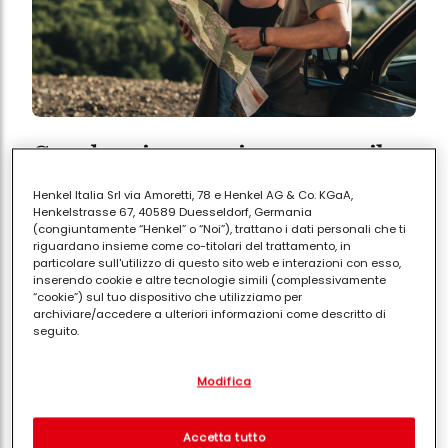
Caro benzina: conviene ancora il
road trip? Guida ai costi per
Henkel Italia Srl via Amoretti, 78 e Henkel AG & Co. KGaA,
l'estate
Henkelstrasse 67, 40589 Duesseldorf, Germania
(congiuntamente “Henkel” o “Noi”), trattano i dati personali che ti
riguardano insieme come co-titolari del trattamento, in
particolare sull'utilizzo di questo sito web e interazioni con esso,
inserendo cookie e altre tecnologie simili (complessivamente
“cookie”) sul tuo dispositivo che utilizziamo per
archiviare/accedere a ulteriori informazioni come descritto di
seguito.
Con il tuo consenso, noi e i nostri partner (inclusi come titolari
Modifica
separati o co-titolari come indicato nella nostra Informativa sulla
protezione dei dati collegata nel piè di pagina, Sezione "Cookie,
pixel, impronte digitali e tecnologie simili" utilizzeremo anche
cookie ed elaboreremo i dati relativi a te per
misurare e
Accetta tutto