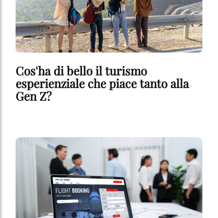
Se fai clic su "Modifica" potrai trovare maggiori informazioni sul
trattamento dei tuoi dati / sull'uso dei cookie e consentirli per uno o
più degli scopi sopra menzionati. Cliccando su "Accetta tutto",
acconsenti all'uso dei cookie e al trattamento dei tuoi dati
personali per tutte le finalità sopra indicate. Se fai clic su "Rifiuta",
verranno utilizzati solo i cookie tecnicamente necessari per fornirti
questo sito web.
Cos'ha di bello il turismo
esperienziale che piace tanto alla
Gen Z?