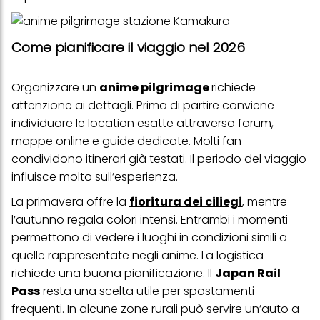
di pagina (Sezione "Cookie, Pixel, Impronte digitali e tecnologie
simili"). Puoi revocare il tuo consenso in qualsiasi momento con
effetto per il futuro disabilitando i cookie sul nostro sito web nella
sezione "Impostazioni cookie" collegata nel piè di pagina. Per
Come pianificare il viaggio nel 2026
ulteriori informazioni sui cookie utilizzati su questo sito Web, in
particolare sul loro periodo di conservazione, consultare le
informazioni dettagliate su ciascun cookie disponibili facendo
Organizzare un
anime pilgrimage
richiede
clic su "modifica" di seguito".
attenzione ai dettagli. Prima di partire conviene
Se fai clic su "Modifica" potrai trovare maggiori informazioni sul
individuare le location esatte attraverso forum,
trattamento dei tuoi dati / sull'uso dei cookie e consentirli per uno o
più degli scopi sopra menzionati. Cliccando su "Accetta tutto",
mappe online e guide dedicate. Molti fan
acconsenti all'uso dei cookie e al trattamento dei tuoi dati
condividono itinerari già testati. Il periodo del viaggio
personali per tutte le finalità sopra indicate. Se fai clic su "Rifiuta",
verranno utilizzati solo i cookie tecnicamente necessari per fornirti
influisce molto sull’esperienza.
questo sito web.
La primavera offre la
fioritura dei ciliegi
, mentre
l’autunno regala colori intensi. Entrambi i momenti
permettono di vedere i luoghi in condizioni simili a
quelle rappresentate negli anime. La logistica
richiede una buona pianificazione. Il
Japan Rail
Pass
resta una scelta utile per spostamenti
frequenti. In alcune zone rurali può servire un’auto a