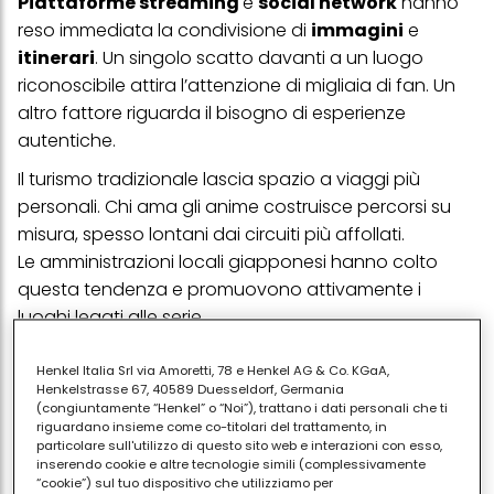
Piattaforme streaming
e
social network
hanno
reso immediata la condivisione di
immagini
e
itinerari
. Un singolo scatto davanti a un luogo
riconoscibile attira l’attenzione di migliaia di fan. Un
altro fattore riguarda il bisogno di esperienze
autentiche.
Il turismo tradizionale lascia spazio a viaggi più
personali. Chi ama gli anime costruisce percorsi su
misura, spesso lontani dai circuiti più affollati.
Le amministrazioni locali giapponesi hanno colto
questa tendenza e promuovono attivamente i
luoghi legati alle serie.
Henkel Italia Srl via Amoretti, 78 e Henkel AG & Co. KGaA,
Le destinazioni imperdibili
Henkelstrasse 67, 40589 Duesseldorf, Germania
(congiuntamente “Henkel” o “Noi”), trattano i dati personali che ti
riguardano insieme come co-titolari del trattamento, in
Tra le mete più amate spicca
Tokyo
, con quartieri
particolare sull'utilizzo di questo sito web e interazioni con esso,
inserendo cookie e altre tecnologie simili (complessivamente
come
Akihabara
, punto di riferimento per la cultura
“cookie”) sul tuo dispositivo che utilizziamo per