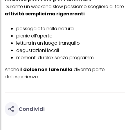
trattamento dei tuoi dati / sull'uso dei cookie e consentirli per uno o
Durante un weekend slow possiamo scegliere di fare
più degli scopi sopra menzionati. Cliccando su "Accetta tutto",
acconsenti all'uso dei cookie e al trattamento dei tuoi dati
attività semplici ma rigeneranti
:
personali per tutte le finalità sopra indicate. Se fai clic su "Rifiuta",
verranno utilizzati solo i cookie tecnicamente necessari per fornirti
questo sito web.
passeggiate nella natura
picnic all’aperto
lettura in un luogo tranquillo
degustazioni locali
momenti di relax senza programmi
Anche il
dolce non fare nulla
diventa parte
dell’esperienza.
Condividi