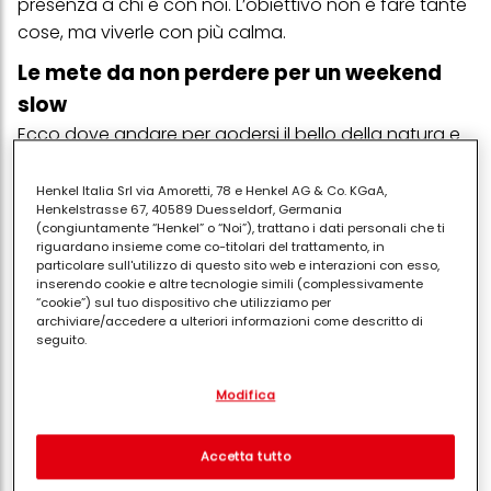
presenza a chi è con noi. L’obiettivo non è fare tante
cose, ma viverle con più calma.
Le mete da non perdere per un weekend
slow
Ecco dove andare per godersi il bello della
natura
e
riconnettersi con lei:
Henkel Italia Srl via Amoretti, 78 e Henkel AG & Co. KGaA,
Henkelstrasse 67, 40589 Duesseldorf, Germania
Val d’Orcia – Toscana
. Un paesaggio fatto di
(congiuntamente “Henkel” o “Noi”), trattano i dati personali che ti
colline morbide, cipressi e borghi senza tempo.
riguardano insieme come co-titolari del trattamento, in
particolare sull'utilizzo di questo sito web e interazioni con esso,
Qui il ritmo è naturalmente lento e invita a
inserendo cookie e altre tecnologie simili (complessivamente
passeggiare, degustare prodotti locali e
“cookie”) sul tuo dispositivo che utilizziamo per
archiviare/accedere a ulteriori informazioni come descritto di
godersi il silenzio.
seguito.
Parco Nazionale delle Dolomiti
Con il tuo consenso, noi e i nostri partner (inclusi come titolari
Bellunesi
. Perfetto per chi ama la montagna
Modifica
separati o co-titolari come indicato nella nostra Informativa sulla
meno affollata. Sentieri immersi nella natura,
protezione dei dati collegata nel piè di pagina, Sezione "Cookie,
panorami spettacolari e la possibilità di
pixel, impronte digitali e tecnologie simili" utilizzeremo anche
cookie ed elaboreremo i dati relativi a te per
misurare e
Accetta tutto
riconnettersi davvero con l’ambiente.
ottimizzare le prestazioni di questo sito Web, per fornirti
funzionalità che migliorano l'utilizzo di questo sito Web