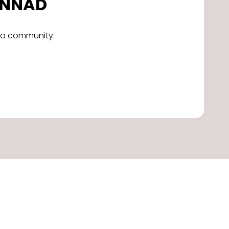
DONNAD
alla community.