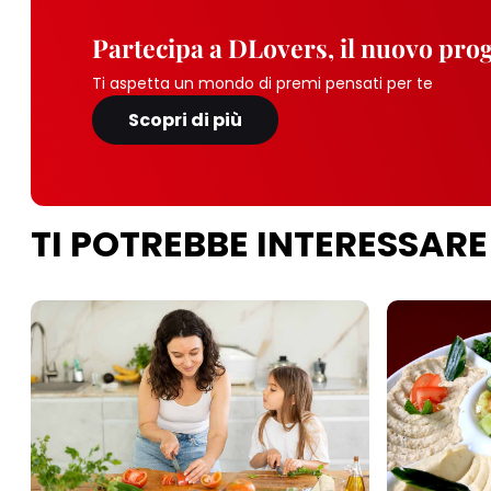
Partecipa a DLovers, il nuovo pr
Ti aspetta un mondo di premi pensati per te
Scopri di più
TI POTREBBE INTERESSARE