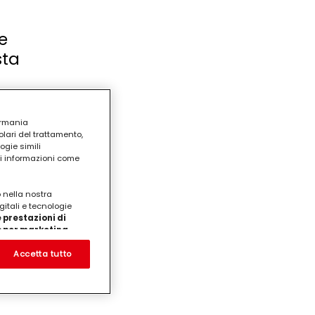
e
sta
a
ermania
 i fiori
lari del trattamento,
ogie simili
ri informazioni come
il tuo
cake
o nella nostra
gitali e tecnologie
 prestazioni di
/o per marketing
on noi
prodotti su siti Web di
Accetta tutto
te che potrebbero essere
eting personalizzato, in
ui tuoi interessi
ua famiglia, nonché per