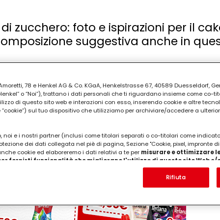
i zucchero: foto e ispirazioni per il cak
 composizione suggestiva anche in que
gono ispirazione dalla stagione. Comunemente, infatti, l
ia Amoretti, 78 e Henkel AG & Co. KGaA, Henkelstrasse 67, 40589 Duesseldorf, G
e bellezze, con la neve, gli animali del freddo, le bacche e
kel” o “Noi”), trattano i dati personali che ti riguardano insieme come co-tito
utilizzo di questo sito web e interazioni con esso, inserendo cookie e altre tecnol
cookie”) sul tuo dispositivo che utilizziamo per archiviare/accedere a ulterio
sti elementi: sfogliala e trova l’idea che ti piace di più per 
 noi e i nostri partner (inclusi come titolari separati o co-titolari come indicat
otezione dei dati collegata nel piè di pagina, Sezione "Cookie, pixel, impronte di
PUBBLICITA'
 anche cookie ed elaboreremo i dati relativi a te per
misurare e ottimizzare le
er fornirti funzionalità che migliorano l'utilizzo di questo sito Web e
Analizzeremo il tuo utilizzo di questo sito Web e le tue interazioni commerciali c
'azienda per cui lavori) per) e su tale base tracciare i tuoi acquisti dei nostri 
Rifiuta
 nostre informazioni sulle entità commerciali e creare profili individuali su di 
ttenuti da terze parti e altri siti Web. Utilizziamo questi profili per scopi di mark
alizzare annunci pubblicitari che potrebbero interessarti (basati, ad esempio, s
to sito web e altri media (di terzi) tramite i dispositivi assegnati a te o alla t
are il successo delle campagne pubblicitarie.