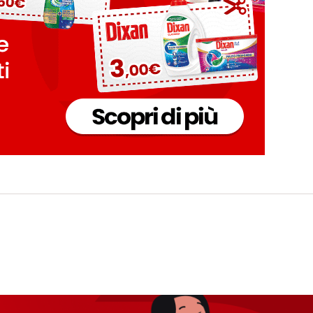
i informazioni sul trattamento dei tuoi dati nella nostra Informativa sulla prot
pagina (Sezione "Cookie, Pixel, Impronte digitali e tecnologie simili"). Puoi revo
n effetto per il futuro disabilitando i cookie sul nostro sito web nella sezion
pagina. Per ulteriori informazioni sui cookie utilizzati su questo sito Web, in par
zione, consultare le informazioni dettagliate su ciascun cookie disponibili fa
".
ica" potrai trovare maggiori informazioni sul trattamento dei tuoi dati / sull'uso d
scopi sopra menzionati. Cliccando su "Accetta tutto", acconsenti all'uso dei coo
er tutte le finalità sopra indicate. Se fai clic su "Rifiuta", verranno utilizzati solo
i questo sito web.