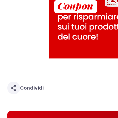
Puoi trovare maggior
collegata nel piè di 
qualsiasi momento co
collegata nel piè di 
periodo di conserva
"modifica" di seguito
Se fai clic su "Modif
per uno o più degli 
tuoi dati personali p
necessari per fornirt
Condividi