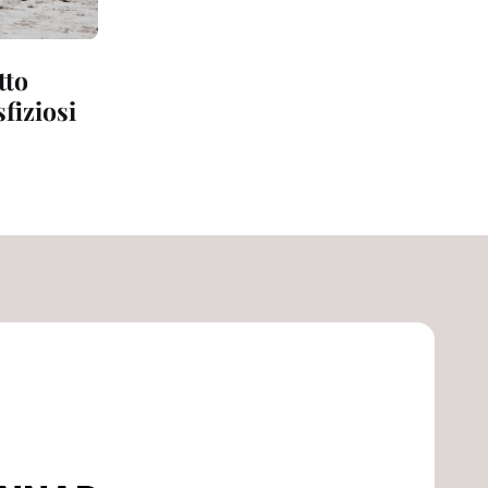
tto
fiziosi