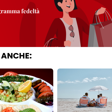
ogramma fedeltà
 ANCHE: