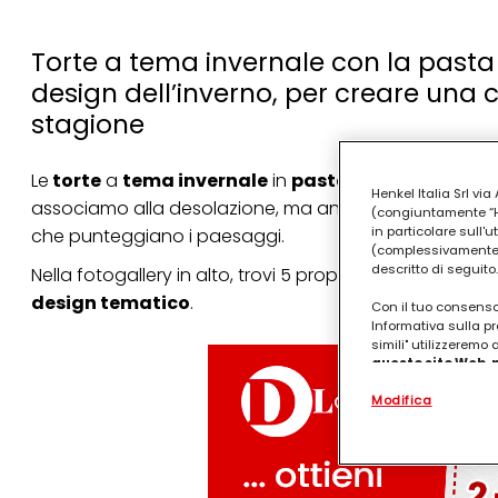
Torte a tema invernale con la pasta d
design dell’inverno, per creare una
stagione
Le
torte
a
tema invernale
in
pasta di zucchero
trag
Henkel Italia Srl v
associamo alla desolazione, ma anche l’inverno ha le su
(congiuntamente “Hen
in particolare sull'
che punteggiano i paesaggi.
(complessivamente “
descritto di seguito.
Nella fotogallery in alto, trovi 5 proposte ispirate a que
design tematico
.
Con il tuo consenso,
Informativa sulla pr
simili" utilizzeremo
questo sito Web, p
personalizzato
. 
Modifica
(rispettivamente dell
terzi, conservare le
arricchiti con dati o
particolare per visu
identificati) su ques
misurare e ottimizz