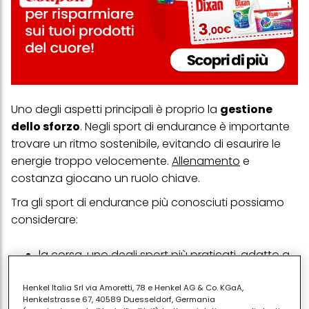
Uno degli aspetti principali è proprio la
gestione
dello sforzo
. Negli sport di endurance è importante
trovare un ritmo sostenibile, evitando di esaurire le
energie troppo velocemente.
Allenamento
e
costanza giocano un ruolo chiave.
Tra gli sport di endurance più conosciuti possiamo
considerare:
la
corsa
, uno degli sport più praticati, adatto a
diversi livelli e facilmente accessibile
il
ciclismo
, ideale per sviluppare resistenza e
Henkel Italia Srl via Amoretti, 78 e Henkel AG & Co. KGaA,
Henkelstrasse 67, 40589 Duesseldorf, Germania
forza nelle gambe